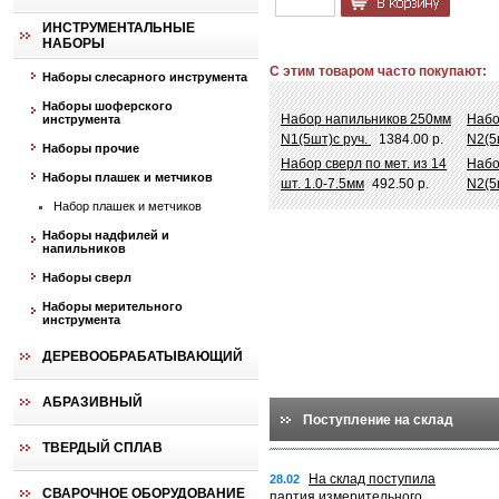
ИНСТРУМЕНТАЛЬНЫЕ
НАБОРЫ
С этим товаром часто покупают:
Наборы слесарного инструмента
Наборы шоферского
Набор напильников 250мм
Набо
инструмента
N1(5шт)с руч.
1384.00 р.
N2(5
Наборы прочие
Набор сверл по мет. из 14
Набо
Наборы плашек и метчиков
шт. 1.0-7.5мм
492.50 р.
N2(5
Набор плашек и метчиков
Наборы надфилей и
напильников
Наборы сверл
Наборы мерительного
инструмента
ДЕРЕВООБРАБАТЫВАЮЩИЙ
АБРАЗИВНЫЙ
Поступление на склад
ТВЕРДЫЙ СПЛАВ
На склад поступила
28.02
СВАРОЧНОЕ ОБОРУДОВАНИЕ
партия измерительного