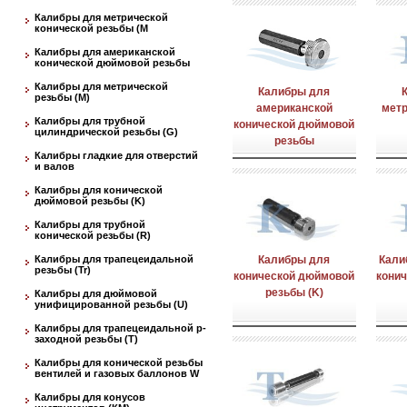
Калибры для метрической
конической резьбы (М
Калибры для американской
конической дюймовой резьбы
Калибры для метрической
Калибры для
резьбы (М)
американской
метр
Калибры для трубной
конической дюймовой
цилиндрической резьбы (G)
резьбы
Калибры гладкие для отверстий
и валов
Калибры для конической
дюймовой резьбы (K)
Калибры для трубной
конической резьбы (R)
Калибры для трапецеидальной
Калибры для
Кали
резьбы (Tr)
конической дюймовой
конич
резьбы (K)
Калибры для дюймовой
унифицированной резьбы (U)
Калибры для трапецеидальной p-
заходной резьбы (T)
Калибры для конической резьбы
вентилей и газовых баллонов W
Калибры для конусов