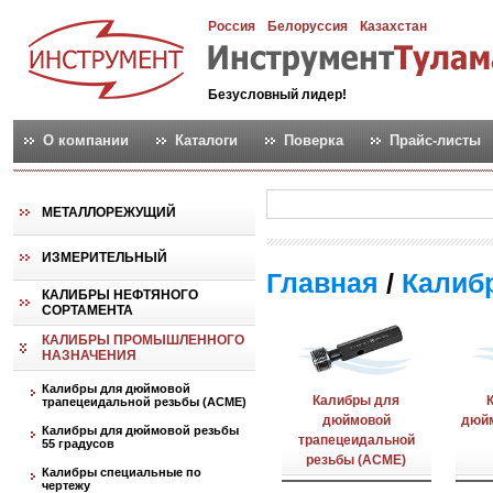
Россия
Белоруссия
Казахстан
Безусловный лидер!
О компании
Каталоги
Поверка
Прайс-листы
МЕТАЛЛОРЕЖУЩИЙ
ИЗМЕРИТЕЛЬНЫЙ
Главная
/
Калиб
КАЛИБРЫ НЕФТЯНОГО
СОРТАМЕНТА
КАЛИБРЫ ПРОМЫШЛЕННОГО
НАЗНАЧЕНИЯ
Калибры для дюймовой
Калибры для
трапецеидальной резьбы (АСМЕ)
дюймовой
дюйм
Калибры для дюймовой резьбы
трапецеидальной
55 градусов
резьбы (АСМЕ)
Калибры специальные по
чертежу