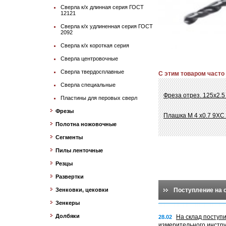
Сверла к/х длинная серия ГОСТ
12121
Сверла к/х удлиненная серия ГОСТ
2092
Сверла к/х короткая серия
Сверла центровочные
Сверла твердосплавные
С этим товаром часто
Сверла специальные
Фреза отрез. 125х2.5 
Пластины для перовых сверл
Фрезы
Плашка М 4 х0.7 9ХС
Полотна ножовочные
Сегменты
Пилы ленточные
Резцы
Развертки
Зенковки, цековки
Поступление на 
Зенкеры
Долбяки
На склад поступ
28.02
измерительного инстр