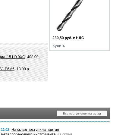
230,50 руб. с НДС
Купить
цил. 15 Н9 9ХС
408.00 р.
.А1 Р6М5
13.00 р.
Все поступления на склад
На склад поступила партия
12.02
металлорежущего инструмента
На склад