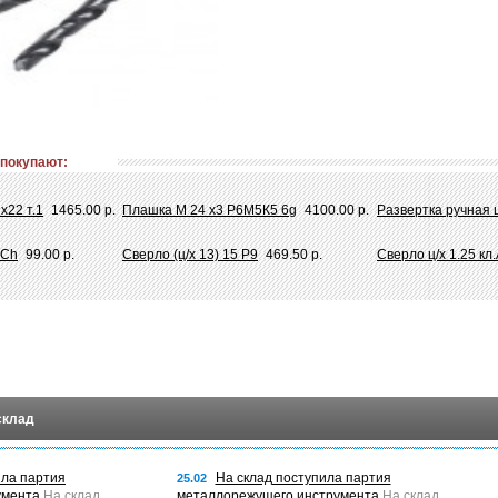
 покупают:
х22 т.1
1465.00 р.
Плашка М 24 х3 Р6М5К5 6g
4100.00 р.
Развертка ручная 
 Ch
99.00 р.
Сверло (ц/х 13) 15 Р9
469.50 р.
Сверло ц/х 1.25 кл
склад
ила партия
На склад поступила партия
25.02
умента
На склад
металлорежущего инструмента
На склад