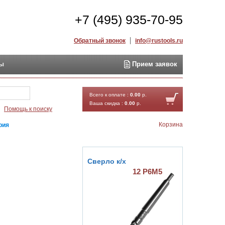
+7 (495) 935-70-95
Обратный звонок
info@rustools.ru
ты
Прием заявок
Найти
Всего к оплате :
0.00
р.
Ваша скидка :
0.00
р.
Помощь к поиску
Корзина
рия
Сверло к/х
12 Р6М5