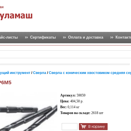
ан
айс-листы
Сертификаты
Оплата и доставка
Контак
ущий инструмент
/
Сверла
/
Сверла с коническим хвостовиком средняя се
 Р6М5
Артикул:
59059
Цена:
404,50 р.
Вес:
0,114 кг
Товаров на складе:
2618 шт