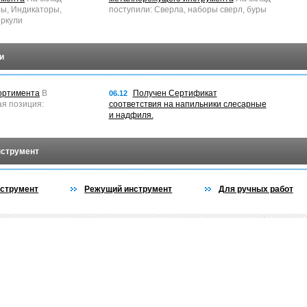
ры, Индикаторы,
поступили: Сверла, наборы сверл, буры
ркули
и
ортимента
В
Получен Сертификат
06.12
ая позиция:
соответствия на напильники слесарные
и надфиля.
нструмент
струмент
Режущий инструмент
Для ручных работ