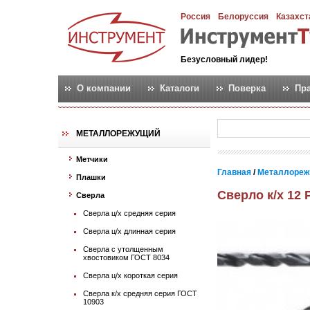
Россия
Белоруссия
Казахст
Безусловный лидер!
О компании
Каталоги
Поверка
Пр
МЕТАЛЛОРЕЖУЩИЙ
Метчики
Главная
/
Металлореж
Плашки
Сверло к/х 12
Сверла
Сверла ц/х средняя серия
Сверла ц/х длинная серия
Сверла с утолщенным
хвостовиком ГОСТ 8034
Сверла ц/х короткая серия
Сверла к/х средняя серия ГОСТ
10903