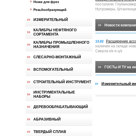
Ножи для фрез
поступили: Глубиноме
Нутромеры, Штангенци
Резьбообразующий
ИЗМЕРИТЕЛЬНЫЙ
Новости компани
КАЛИБРЫ НЕФТЯНОГО
СОРТАМЕНТА
Расширение асс
13.02
КАЛИБРЫ ПРОМЫШЛЕННОГО
наличии на складе нов
НАЗНАЧЕНИЯ
Сверла к/х и ц/х
СЛЕСАРНО-МОНТАЖНЫЙ
ГОСТы И ТУ на и
ВСПОМОГАТЕЛЬНЫЙ
СТРОИТЕЛЬНЫЙ ИНСТРУМЕНТ
Измерительный ин
ИНСТРУМЕНТАЛЬНЫЕ
НАБОРЫ
ДЕРЕВООБРАБАТЫВАЮЩИЙ
АБРАЗИВНЫЙ
ТВЕРДЫЙ СПЛАВ