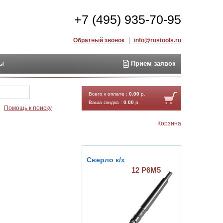
+7 (495) 935-70-95
Обратный звонок
info@rustools.ru
ты
Прием заявок
Найти
Всего к оплате :
0.00
р.
Ваша скидка :
0.00
р.
Помощь к поиску
Корзина
Сверло к/х
12 Р6М5