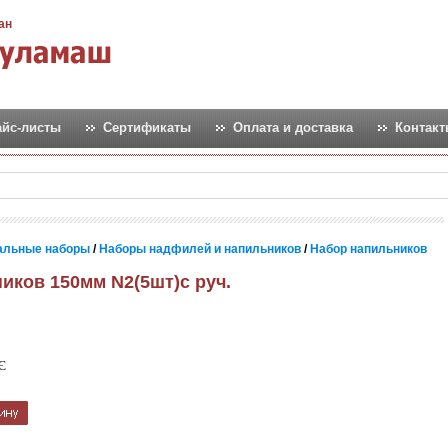
ан
айс-листы
Сертификаты
Оплата и доставка
Контак
альные наборы
/
Наборы надфилей и напильников
/
Набор напильников
иков 150мм N2(5шт)с руч.
Є