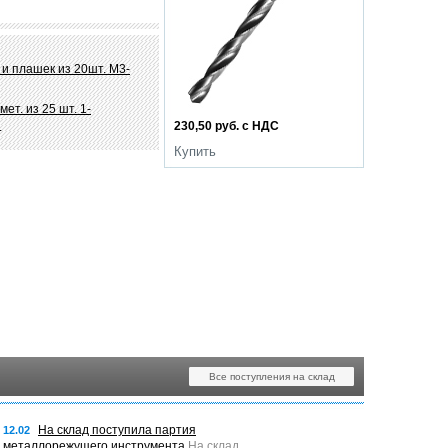
и плашек из 20шт. М3-
ет. из 25 шт. 1-
230,50 руб. с НДС
.
Купить
Все поступления на склад
На склад поступила партия
12.02
металлорежущего инструмента
На склад