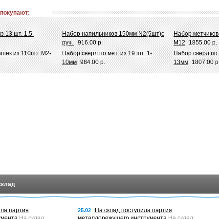
 покупают:
з 13 шт. 1.5-
Набор напильников 150мм N2(5шт)с
Набор метчиков 
руч.
916.00 р.
М12
1855.00 р.
шек из 110шт. М2-
Набор сверл по мет. из 19 шт. 1-
Набор сверл по м
10мм
984.00 р.
13мм
1807.00 р
склад
ила партия
На склад поступила партия
25.02
умента
На склад
металлорежущего инструмента
На склад