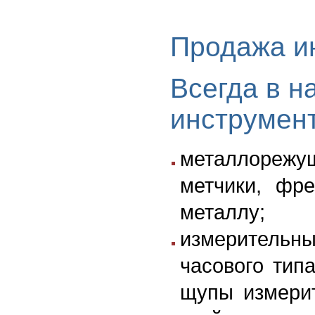
Продажа ин
Всегда в н
инструмент
металлорежу
метчики, фр
металлу;
измерительны
часового тип
щупы измери