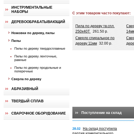
ИНСТРУМЕНТАЛЬНЫЕ
НАБОРЫ
С этим товаром часто покупают:
ДЕРЕВООБРАБАТЫВАЮЩИЙ
Пила по дереву тв.спл.
Свер
250х40Т
261.50 р.
14м
Ножовки по дереву, пилы
Сверло спиральное по
Све
Пилы
дереву 11мм
32.00 р.
дер
Пилы по дереву твердосплавные
Пилы по дереву ленточные,
рамные
Пилы по дереву продольные и
поперечные
Сверла по дереву
АБРАЗИВНЫЙ
ТВЕРДЫЙ СПЛАВ
Поступление на склад
СВАРОЧНОЕ ОБОРУДОВАНИЕ
На склад поступила
28.02
партия измерительного