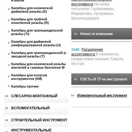
и валов
инструмента
На склад
Калибры для конической
поступили: Глубиномеры,
дюймовой резьбы (K)
Индикаторы, Нутромеры,
Штангенциркули
Калибры для трубной
конической резьбы (R)
Калибры для трапецеидальной
Новости компании
резьбы (Tr)
Калибры для дюймовой
унифицированной резьбы (U)
Расширение
13.02
Калибры для трапецеидальной p-
ассортимента
В наличии на
заходной резьбы (T)
складе новая позиция: Сверла
к/х и ц/х
Калибры для конической резьбы
вентилей и газовых баллонов W
Калибры для конусов
инструментов (КМ)
ГОСТы И ТУ на инструмент
Калибры прочие
Измерительный инструмент
СЛЕСАРНО-МОНТАЖНЫЙ
ВСПОМОГАТЕЛЬНЫЙ
СТРОИТЕЛЬНЫЙ ИНСТРУМЕНТ
ИНСТРУМЕНТАЛЬНЫЕ