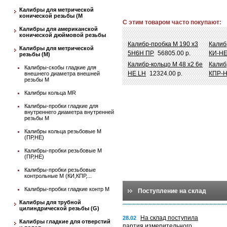
Калибры для метрической
конической резьбы (М
С этим товаром часто покупают:
Калибры для американской
конической дюймовой резьбы
Калибр-пробка М 190 х3
Калиб
Калибры для метрической
5Н6Н ПР
56805.00 р.
КИ-Н
резьбы (М)
Калибр-кольцо М 48 х2 6e
Калиб
Калибры-скобы гладкие для
НЕ LH
12324.00 р.
КПР-
внешнего диаметра внешней
резьбы М
Калибры кольца MR
Калибры-пробки гладкие для
внутреннего диаметра внутренней
резьбы М
Калибры кольца резьбовые М
(ПР,НЕ)
Калибры-пробки резьбовые М
(ПР,НЕ)
Калибры-пробки резьбовые
контрольные М (КИ,КПР,...
Калибры-пробки гладкие контр М
Поступление на склад
Калибры для трубной
цилиндрической резьбы (G)
На склад поступила
28.02
Калибры гладкие для отверстий
партия измерительного