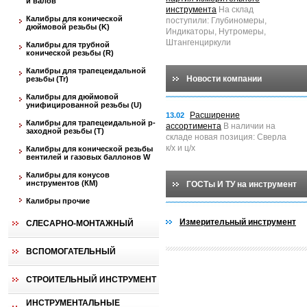
и валов
инструмента
На склад
Калибры для конической
поступили: Глубиномеры,
дюймовой резьбы (K)
Индикаторы, Нутромеры,
Штангенциркули
Калибры для трубной
конической резьбы (R)
Калибры для трапецеидальной
Новости компании
резьбы (Tr)
Калибры для дюймовой
унифицированной резьбы (U)
Расширение
13.02
Калибры для трапецеидальной p-
ассортимента
В наличии на
заходной резьбы (T)
складе новая позиция: Сверла
к/х и ц/х
Калибры для конической резьбы
вентилей и газовых баллонов W
Калибры для конусов
инструментов (КМ)
ГОСТы И ТУ на инструмент
Калибры прочие
Измерительный инструмент
СЛЕСАРНО-МОНТАЖНЫЙ
ВСПОМОГАТЕЛЬНЫЙ
СТРОИТЕЛЬНЫЙ ИНСТРУМЕНТ
ИНСТРУМЕНТАЛЬНЫЕ