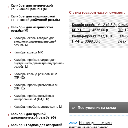
Калибры для метрической
конической резьбы (М
С этим товаром часто покупают:
Калибры для американской
конической дюймовой резьбы
Калибр-пробка М 12 х1.5 8g
Калиб
Калибры для метрической
КПР-НЕ LH
4676.00 р.
ПР
12
резьбы (М)
Калибр-пробка глад 18 K6
Калиб
Калибры-скобы гладкие для
ПР-НЕ
3098.00 р.
2-зах
внешнего диаметра внешней
резьбы М
Калибры кольца MR
Калибры-пробки гладкие для
внутреннего диаметра внутренней
резьбы М
Калибры кольца резьбовые М
(ПР,НЕ)
Калибры-пробки резьбовые М
(ПР,НЕ)
Калибры-пробки резьбовые
контрольные М (КИ,КПР,...
Калибры-пробки гладкие контр М
Поступление на склад
Калибры для трубной
цилиндрической резьбы (G)
На склад поступила
28.02
Калибры гладкие для отверстий
партия измерительного