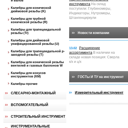
и валов
инструмента
На склад
Калибры для конической
поступили: Глубиномеры,
дюймовой резьбы (K)
Индикаторы, Нутромеры,
Штангенциркули
Калибры для трубной
конической резьбы (R)
Калибры для трапецеидальной
Новости компании
резьбы (Tr)
Калибры для дюймовой
унифицированной резьбы (U)
Расширение
13.02
Калибры для трапецеидальной p-
ассортимента
В наличии на
заходной резьбы (T)
складе новая позиция: Сверла
к/х и ц/х
Калибры для конической резьбы
вентилей и газовых баллонов W
Калибры для конусов
инструментов (КМ)
ГОСТы И ТУ на инструмент
Калибры прочие
Измерительный инструмент
СЛЕСАРНО-МОНТАЖНЫЙ
ВСПОМОГАТЕЛЬНЫЙ
СТРОИТЕЛЬНЫЙ ИНСТРУМЕНТ
ИНСТРУМЕНТАЛЬНЫЕ