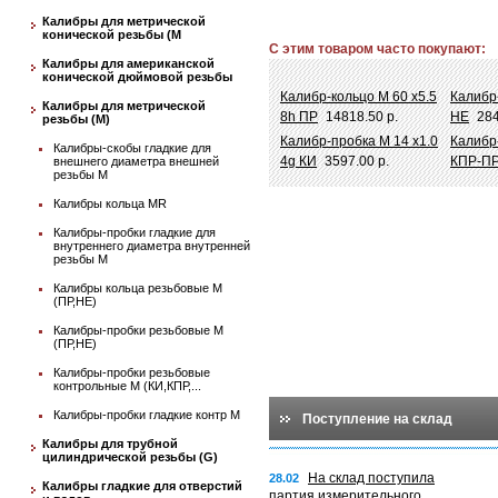
Калибры для метрической
конической резьбы (М
С этим товаром часто покупают:
Калибры для американской
конической дюймовой резьбы
Калибр-кольцо М 60 х5.5
Калибр
Калибры для метрической
8h ПР
14818.50 р.
НЕ
284
резьбы (М)
Калибр-пробка М 14 х1.0
Калибр
Калибры-скобы гладкие для
4g КИ
3597.00 р.
КПР-П
внешнего диаметра внешней
резьбы М
Калибры кольца MR
Калибры-пробки гладкие для
внутреннего диаметра внутренней
резьбы М
Калибры кольца резьбовые М
(ПР,НЕ)
Калибры-пробки резьбовые М
(ПР,НЕ)
Калибры-пробки резьбовые
контрольные М (КИ,КПР,...
Калибры-пробки гладкие контр М
Поступление на склад
Калибры для трубной
цилиндрической резьбы (G)
На склад поступила
28.02
Калибры гладкие для отверстий
партия измерительного