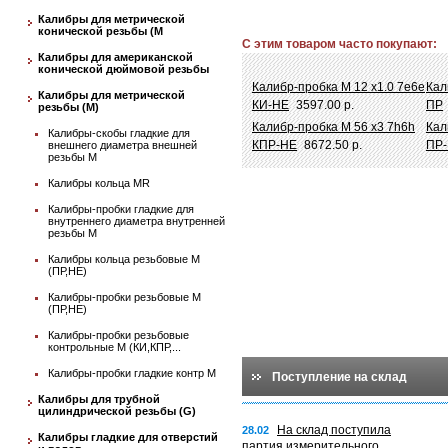
Калибры для метрической
конической резьбы (М
С этим товаром часто покупают:
Калибры для американской
конической дюймовой резьбы
Калибр-пробка М 12 х1.0 7e6e
Кал
Калибры для метрической
КИ-НЕ
3597.00 р.
ПР
резьбы (М)
Калибр-пробка М 56 х3 7h6h
Кал
Калибры-скобы гладкие для
КПР-НЕ
8672.50 р.
ПР
внешнего диаметра внешней
резьбы М
Калибры кольца MR
Калибры-пробки гладкие для
внутреннего диаметра внутренней
резьбы М
Калибры кольца резьбовые М
(ПР,НЕ)
Калибры-пробки резьбовые М
(ПР,НЕ)
Калибры-пробки резьбовые
контрольные М (КИ,КПР,...
Калибры-пробки гладкие контр М
Поступление на склад
Калибры для трубной
цилиндрической резьбы (G)
На склад поступила
28.02
Калибры гладкие для отверстий
партия измерительного