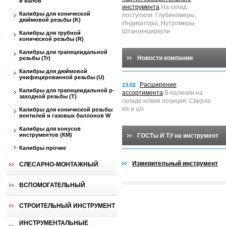
и валов
инструмента
На склад
Калибры для конической
поступили: Глубиномеры,
дюймовой резьбы (K)
Индикаторы, Нутромеры,
Штангенциркули
Калибры для трубной
конической резьбы (R)
Калибры для трапецеидальной
Новости компании
резьбы (Tr)
Калибры для дюймовой
унифицированной резьбы (U)
Расширение
13.02
Калибры для трапецеидальной p-
ассортимента
В наличии на
заходной резьбы (T)
складе новая позиция: Сверла
к/х и ц/х
Калибры для конической резьбы
вентилей и газовых баллонов W
Калибры для конусов
инструментов (КМ)
ГОСТы И ТУ на инструмент
Калибры прочие
Измерительный инструмент
СЛЕСАРНО-МОНТАЖНЫЙ
ВСПОМОГАТЕЛЬНЫЙ
СТРОИТЕЛЬНЫЙ ИНСТРУМЕНТ
ИНСТРУМЕНТАЛЬНЫЕ