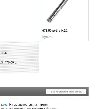
678,50 руб. с НДС
Купить
отные
/3
470.00 р.
Все поступления на склад
На склад поступила партия
12.02
металлорежущего инструмента
На склад