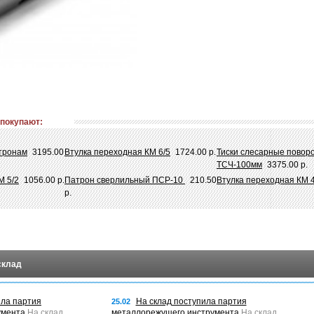
 покупают:
атронам
3195.00
Втулка переходная КМ 6/5
1724.00 р.
Тиски слесарные повор
ТСЧ-100мм
3375.00 р.
М 5/2
1056.00 р.
Патрон сверлильный ПСР-10
210.50
Втулка переходная КМ 4
р.
склад
ила партия
На склад поступила партия
25.02
умента
На склад
металлорежущего инструмента
На склад