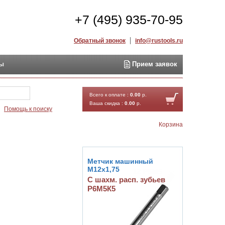
+7 (495) 935-70-95
Обратный звонок
info@rustools.ru
ты
Прием заявок
Найти
Всего к оплате :
0.00
р.
Ваша скидка :
0.00
р.
Помощь к поиску
Корзина
Метчик машинный
М12х1,75
С шахм. расп. зубьев
Р6М5К5