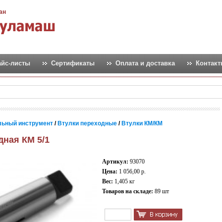
ан
айс-листы
Сертификаты
Оплата и доставка
Контак
льный инструмент
/
Втулки переходные
/
Втулки КМ/КМ
дная КМ 5/1
Артикул:
93070
Цена:
1 056,00 р.
Вес:
1,405 кг
Товаров на складе:
89 шт