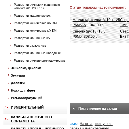
Развертки ручные и машинные
С этим товаром часто покупают:
конические 1:30, 1:50
Развертки машинные ц/х
Метчик м/р компл. М 10 х1.25
Сверл
Развертки конические ц/х КМ
Р6М5К5
1047.00 р.
135°
Развертки конические к/х КМ
Сверло (ц/х 13) 15.5
Сверл
Р6М5
308.00 р.
ВК8 
Развертки машинные к/х
Развертки разжимные
Развертки машинные насадные
Развертки ручные цилиндрические
Зенковки, цековки
Зенкеры
Долбяки
Ножи для фрез
Резьбообразующий
ИЗМЕРИТЕЛЬНЫЙ
Поступление на склад
КАЛИБРЫ НЕФТЯНОГО
СОРТАМЕНТА
На склад поступила
28.02
партия измерительного