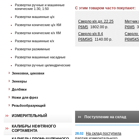
Развертки ручные и машинные
С этим товаром часто покупают:
конические 1:30, 1:50
Развертки машинные ц/х
Сверло к/х дл. 22.25
Метчик 
Развертки конические ц/х КМ
Р6М5
1802.00 р.
Р6М5
3
Развертки конические к/х КМ
Сверло к/х 8.4
Сверло ц
Р6М5К5
1140.00 р.
Р6М5К5
Развертки машинные к/х
Развертки разжимные
Развертки машинные насадные
Развертки ручные цилиндрические
Зенковки, цековки
Зенкеры
Долбяки
Ножи для фрез
Резьбообразующий
ИЗМЕРИТЕЛЬНЫЙ
Поступление на склад
КАЛИБРЫ НЕФТЯНОГО
СОРТАМЕНТА
На склад поступила
28.02
партия измерительного