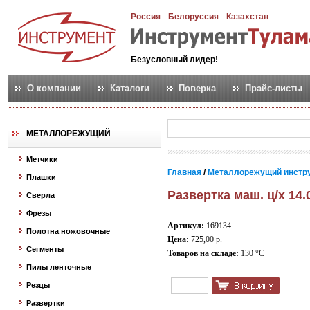
Россия
Белоруссия
Казахстан
Безусловный лидер!
О компании
Каталоги
Поверка
Прайс-листы
МЕТАЛЛОРЕЖУЩИЙ
Метчики
Главная
/
Металлорежущий инстр
Плашки
Развертка маш. ц/х 14.
Сверла
Фрезы
Артикул:
169134
Полотна ножовочные
Цена:
725,00 р.
Сегменты
Товаров на складе:
130 °Є
Пилы ленточные
Резцы
Развертки