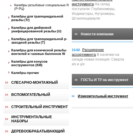
инструмента
На склад
Калибры резьбовые специальные R
(P-РЦ)
поступили: Глубиномеры,
Индикаторы, Нутромеры,
Калибры для трапецеидальной
Штангенциркули
резьбы (Tr)
Калибры для дюймовой
унифицированной резьбы (U)
Новости компании
Калибры для трапецеидальной p-
заходной резьбы (T)
Расширение
13.02
Калибры для конической резьбы
вентилей и газовых баллонов W
ассортимента
В наличии на
складе новая позиция: Сверла
Калибры для конусов
к/х и ц/х
инструментов (КМ)
Калибры прочие
ГОСТы И ТУ на инструмент
СЛЕСАРНО-МОНТАЖНЫЙ
ВСПОМОГАТЕЛЬНЫЙ
Измерительный инструмент
СТРОИТЕЛЬНЫЙ ИНСТРУМЕНТ
ИНСТРУМЕНТАЛЬНЫЕ
НАБОРЫ
ДЕРЕВООБРАБАТЫВАЮЩИЙ