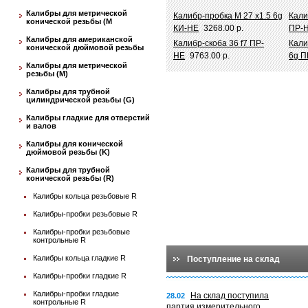
Калибры для метрической
Калибр-пробка М 27 х1.5 6g
Кали
конической резьбы (М
КИ-НЕ
3268.00 р.
ПР-
Калибры для американской
Калибр-скоба 36 f7 ПР-
Кали
конической дюймовой резьбы
НЕ
9763.00 р.
6g П
Калибры для метрической
резьбы (М)
Калибры для трубной
цилиндрической резьбы (G)
Калибры гладкие для отверстий
и валов
Калибры для конической
дюймовой резьбы (K)
Калибры для трубной
конической резьбы (R)
Калибры кольца резьбовые R
Калибры-пробки резьбовые R
Калибры-пробки резьбовые
контрольные R
Калибры кольца гладкие R
Поступление на склад
Калибры-пробки гладкие R
Калибры-пробки гладкие
На склад поступила
28.02
контрольные R
партия измерительного