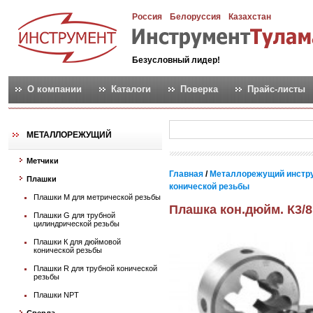
Россия
Белоруссия
Казахстан
Безусловный лидер!
О компании
Каталоги
Поверка
Прайс-листы
МЕТАЛЛОРЕЖУЩИЙ
Метчики
Главная
/
Металлорежущий инстр
Плашки
конической резьбы
Плашки М для метрической резьбы
Плашка кон.дюйм. К3/8
Плашки G для трубной
цилиндрической резьбы
Плашки К для дюймовой
конической резьбы
Плашки R для трубной конической
резьбы
Плашки NPT