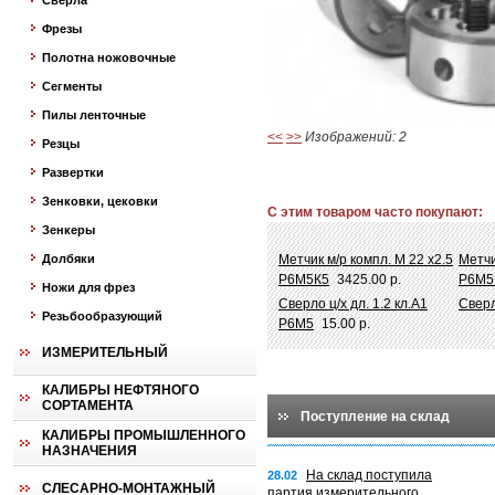
Сверла
Фрезы
Полотна ножовочные
Сегменты
Пилы ленточные
<<
>>
Изображений: 2
Резцы
Развертки
Зенковки, цековки
С этим товаром часто покупают:
Зенкеры
Долбяки
Метчик м/р компл. М 22 х2.5
Метчи
Р6М5К5
3425.00 р.
Р6М5
Ножи для фрез
Сверло ц/х дл. 1.2 кл.А1
Сверл
Резьбообразующий
Р6М5
15.00 р.
ИЗМЕРИТЕЛЬНЫЙ
КАЛИБРЫ НЕФТЯНОГО
СОРТАМЕНТА
Поступление на склад
КАЛИБРЫ ПРОМЫШЛЕННОГО
НАЗНАЧЕНИЯ
На склад поступила
28.02
СЛЕСАРНО-МОНТАЖНЫЙ
партия измерительного