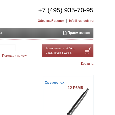
+7 (495) 935-70-95
Обратный звонок
info@rustools.ru
ты
Прием заявок
Найти
Всего к оплате :
0.00
р.
Ваша скидка :
0.00
р.
Помощь к поиску
Корзина
Сверло к/х
12 Р6М5