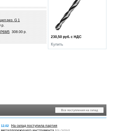
цил.рез. G 1
 р.
8 Р6М5
308.00 р.
230,50 руб. с НДС
Купить
Все поступления на склад
На склад поступила партия
12.02
металлорежущего инструмента
На склад