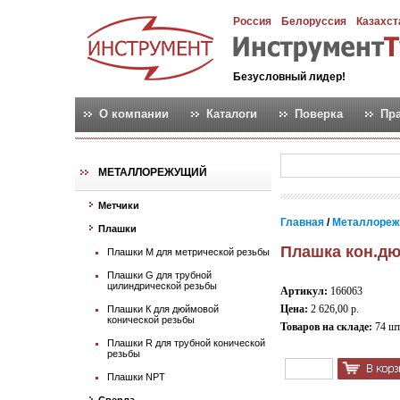
Россия
Белоруссия
Казахст
Безусловный лидер!
О компании
Каталоги
Поверка
Пр
МЕТАЛЛОРЕЖУЩИЙ
Метчики
Главная
/
Металлореж
Плашки
Плашка кон.дю
Плашки М для метрической резьбы
Плашки G для трубной
цилиндрической резьбы
Артикул:
166063
Цена:
2 626,00 р.
Плашки К для дюймовой
конической резьбы
Товаров на складе:
74 ш
Плашки R для трубной конической
резьбы
Плашки NPT