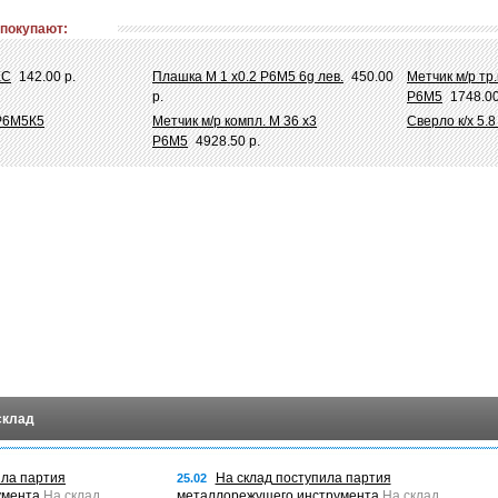
 покупают:
ХС
142.00 р.
Плашка М 1 х0.2 Р6М5 6g лев.
450.00
Метчик м/р тр.
р.
Р6М5
1748.00
 Р6М5К5
Метчик м/р компл. М 36 х3
Сверло к/х 5.
Р6М5
4928.50 р.
склад
ила партия
На склад поступила партия
25.02
умента
На склад
металлорежущего инструмента
На склад