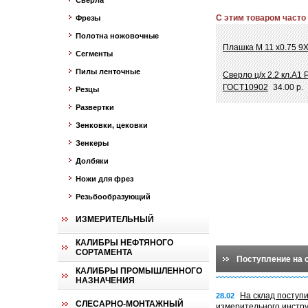
Сверла
С этим товаром часто
Фрезы
Полотна ножовочные
Плашка М 11 х0.75 9
Сегменты
Пилы ленточные
Сверло ц/х 2.2 кл.А1
ГОСТ10902
34.00 р.
Резцы
Развертки
Зенковки, цековки
Зенкеры
Долбяки
Ножи для фрез
Резьбообразующий
ИЗМЕРИТЕЛЬНЫЙ
КАЛИБРЫ НЕФТЯНОГО
СОРТАМЕНТА
Поступление на 
КАЛИБРЫ ПРОМЫШЛЕННОГО
НАЗНАЧЕНИЯ
На склад поступ
28.02
СЛЕСАРНО-МОНТАЖНЫЙ
измерительного инстр