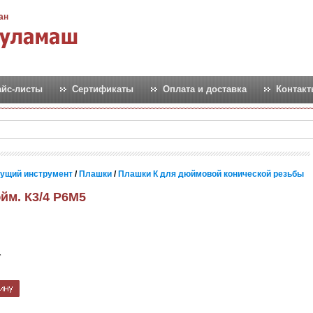
ан
айс-листы
Сертификаты
Оплата и доставка
Контак
ущий инструмент
/
Плашки
/
Плашки К для дюймовой конической резьбы
йм. К3/4 Р6М5
т