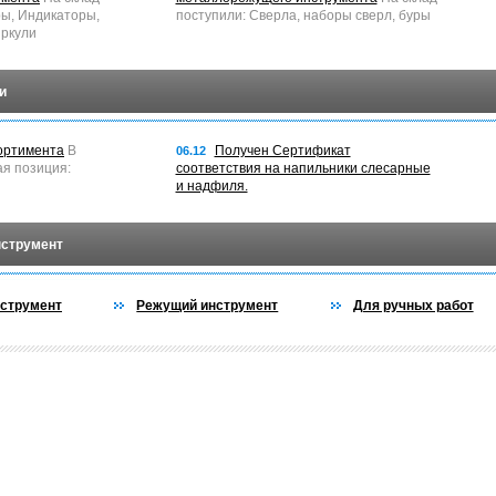
ры, Индикаторы,
поступили: Сверла, наборы сверл, буры
ркули
и
ортимента
В
Получен Сертификат
06.12
ая позиция:
соответствия на напильники слесарные
и надфиля.
нструмент
струмент
Режущий инструмент
Для ручных работ