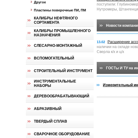
Другое
поступили: Глубиноме
Нутромеры, Штангенци
Пластины поверочные ПИ, ПМ
КАЛИБРЫ НЕФТЯНОГО
СОРТАМЕНТА
Новости компани
КАЛИБРЫ ПРОМЫШЛЕННОГО
НАЗНАЧЕНИЯ
Расширение асс
13.02
СЛЕСАРНО-МОНТАЖНЫЙ
наличии на складе нов
Сверла к/х и ц/х
ВСПОМОГАТЕЛЬНЫЙ
ГОСТы И ТУ на и
СТРОИТЕЛЬНЫЙ ИНСТРУМЕНТ
ИНСТРУМЕНТАЛЬНЫЕ
Измерительный ин
НАБОРЫ
ДЕРЕВООБРАБАТЫВАЮЩИЙ
АБРАЗИВНЫЙ
ТВЕРДЫЙ СПЛАВ
СВАРОЧНОЕ ОБОРУДОВАНИЕ