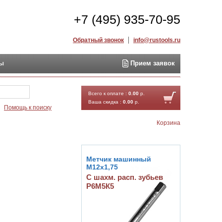
+7 (495) 935-70-95
Обратный звонок
info@rustools.ru
ты
Прием заявок
Найти
Всего к оплате :
0.00
р.
Ваша скидка :
0.00
р.
Помощь к поиску
Корзина
Метчик машинный
М12х1,75
С шахм. расп. зубьев
Р6М5К5