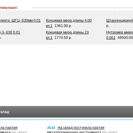
 покупают:
лектр. ШГЦ- 630мм 0.01
Концевая мера длины 4.00
Штангенциркуль
кл.1
1361.00 р.
р.
3- 630 0.01
Концевая мера длины 23
Нутромер микром
.
кл.1
1770.50 р.
0.001
49500.00
склад
ила партия
На склад поступила партия
25.02
умента
На склад
металлорежущего инструмента
На склад