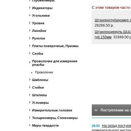
Глубиномеры
С этим товаром часто
Индикаторы
Угольники
Штангенглубиномер э
Уровни
26266.50 р.
Линейки
Штангенциркуль ШЦЦ-
губ.150мм
31949.00 р
Рулетки
Плиты поверочные, Призмы
Скобы
Проволочки для измерения
резьбы
Проволочки
Шаблоны
Стойки
Штативы
Угломеры
Поступление на 
Измерительные головки
Толщиномеры, Стенкомеры
Меры твердости
На склад поступ
28.02
измерительного инстр