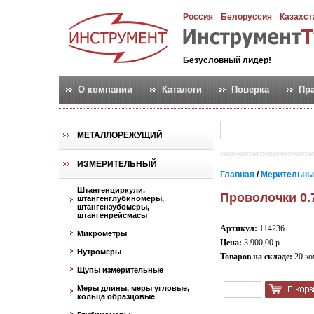
Россия
Белоруссия
Казахст
Безусловный лидер!
О компании
Каталоги
Поверка
Пр
МЕТАЛЛОРЕЖУЩИЙ
ИЗМЕРИТЕЛЬНЫЙ
Главная
/
Мерительны
Штангенциркули,
Проволочки 0.7
штангенглубиномеры,
штангензубомеры,
штангенрейсмасы
Артикул:
114236
Микрометры
Цена:
3 900,00 р.
Нутромеры
Товаров на складе:
20 ко
Щупы измерительные
Меры длины, меры угловые,
кольца образцовые