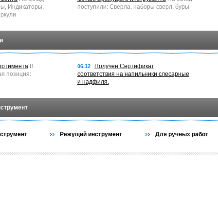
ры, Индикаторы,
поступили: Сверла, наборы сверл, буры
ркули
и
ортимента
В
Получен Сертификат
06.12
ая позиция:
соответствия на напильники слесарные
и надфиля.
нструмент
струмент
Режущий инструмент
Для ручных работ