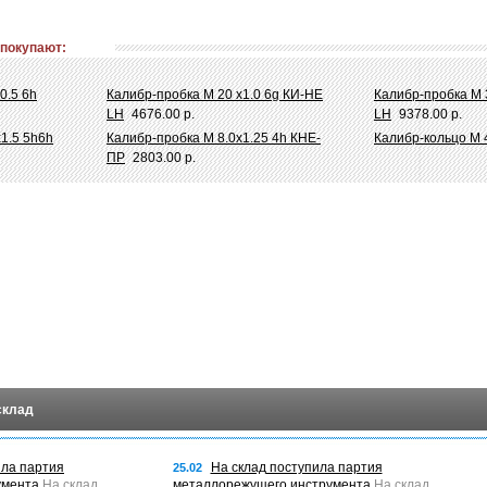
 покупают:
0.5 6h
Калибр-пробка М 20 х1.0 6g КИ-НЕ
Калибр-пробка М 
LH
4676.00 р.
LH
9378.00 р.
1.5 5h6h
Калибр-пробка М 8.0х1.25 4h КНЕ-
Калибр-кольцо М 
ПР
2803.00 р.
склад
ила партия
На склад поступила партия
25.02
умента
На склад
металлорежущего инструмента
На склад