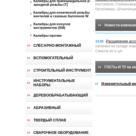
Калибры для трапецеидальной p-
поступили: Глубиноме
заходной резьбы (T)
Нутромеры, Штангенци
Калибры для конической резьбы
вентилей и газовых баллонов W
Калибры для конусов
Новости компани
инструментов (КМ)
Калибры прочие
Расширение асс
13.02
СЛЕСАРНО-МОНТАЖНЫЙ
наличии на складе нов
Сверла к/х и ц/х
ВСПОМОГАТЕЛЬНЫЙ
ГОСТы И ТУ на и
СТРОИТЕЛЬНЫЙ ИНСТРУМЕНТ
ИНСТРУМЕНТАЛЬНЫЕ
Измерительный ин
НАБОРЫ
ДЕРЕВООБРАБАТЫВАЮЩИЙ
АБРАЗИВНЫЙ
ТВЕРДЫЙ СПЛАВ
СВАРОЧНОЕ ОБОРУДОВАНИЕ