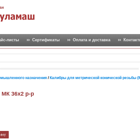
ан
айс-листы
Сертификаты
Оплата и доставка
Контак
омышленного назначения
/
Калибры для метрической конической резьбы 
 МК 36х2 р-р