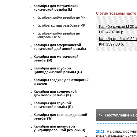
Калибры для метрической
конической резьбы (М
С этим товаром часто
Калибры-пробки резьбовые МК
Калибры кольца резьбовые МК
Калибр-кольцо М 20 х
НЕ
4207.00 р.
Калибры-пробки резьбовые
контрольные М
Калибр-пробка М 22 х
КИ
3597.00 р.
Калибры для американской
конической дюймовой резьбы
Калибры для метрической
резьбы (М)
Калибры для трубной
цилиндрической резьбы (G)
Калибры гладкие для отверстий
и валов
Калибры для конической
дюймовой резьбы (K)
Калибры для трубной
конической резьбы (R)
Калибры для трапецеидальной
Поступление на 
резьбы (Tr)
Калибры для дюймовой
унифицированной резьбы (U)
На склад поступ
28.02
измерительного инстр