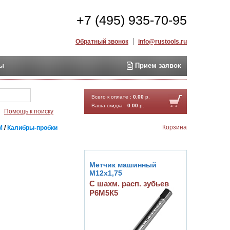
+7 (495) 935-70-95
Обратный звонок
info@rustools.ru
ты
Прием заявок
Найти
Всего к оплате :
0.00
р.
Ваша скидка :
0.00
р.
Помощь к поиску
Корзина
(М
/
Калибры-пробки
Метчик машинный
М12х1,75
С шахм. расп. зубьев
Р6М5К5