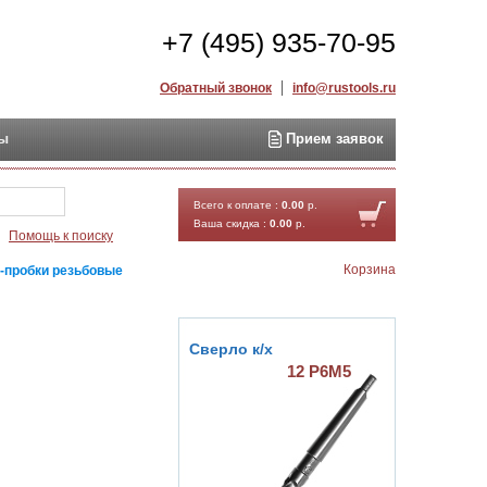
+7 (495) 935-70-95
Обратный звонок
info@rustools.ru
ты
Прием заявок
Найти
Всего к оплате :
0.00
р.
Ваша скидка :
0.00
р.
Помощь к поиску
Корзина
-пробки резьбовые
Сверло к/х
12 Р6М5