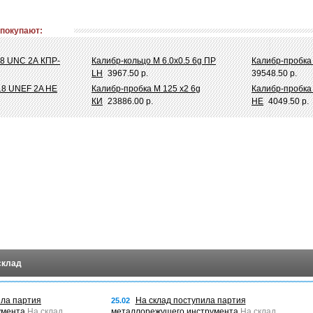
 покупают:
18 UNC 2А КПР-
Калибр-кольцо М 6.0х0.5 6g ПР
Калибр-пробка 
LH
3967.50 р.
39548.50 р.
-18 UNEF 2A НЕ
Калибр-пробка М 125 х2 6g
Калибр-пробка 
КИ
23886.00 р.
НЕ
4049.50 р.
склад
ила партия
На склад поступила партия
25.02
умента
На склад
металлорежущего инструмента
На склад