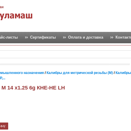
ан
айс-листы
Сертификаты
Оплата и доставка
Контак
омышленного назначения
/
Калибры для метрической резьбы (М)
/
Калибры
...
 М 14 х1.25 6g КНЕ-НЕ LH