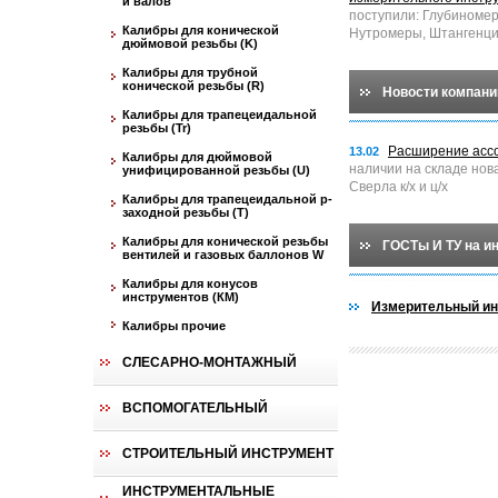
и валов
поступили: Глубиноме
Калибры для конической
Нутромеры, Штангенци
дюймовой резьбы (K)
Калибры для трубной
конической резьбы (R)
Новости компани
Калибры для трапецеидальной
резьбы (Tr)
Расширение асс
13.02
Калибры для дюймовой
наличии на складе нов
унифицированной резьбы (U)
Сверла к/х и ц/х
Калибры для трапецеидальной p-
заходной резьбы (T)
Калибры для конической резьбы
ГОСТы И ТУ на и
вентилей и газовых баллонов W
Калибры для конусов
инструментов (КМ)
Измерительный ин
Калибры прочие
СЛЕСАРНО-МОНТАЖНЫЙ
ВСПОМОГАТЕЛЬНЫЙ
СТРОИТЕЛЬНЫЙ ИНСТРУМЕНТ
ИНСТРУМЕНТАЛЬНЫЕ