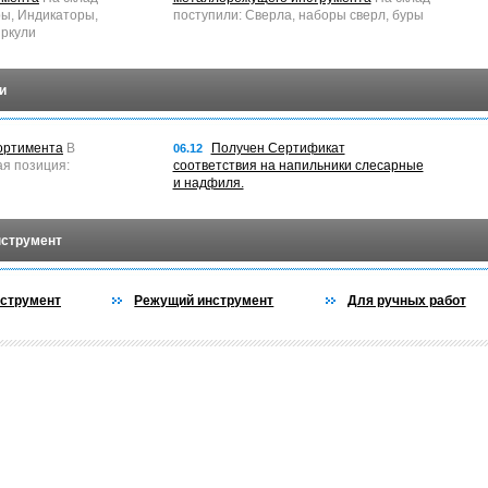
ры, Индикаторы,
поступили: Сверла, наборы сверл, буры
ркули
и
ортимента
В
Получен Сертификат
06.12
ая позиция:
соответствия на напильники слесарные
и надфиля.
нструмент
струмент
Режущий инструмент
Для ручных работ