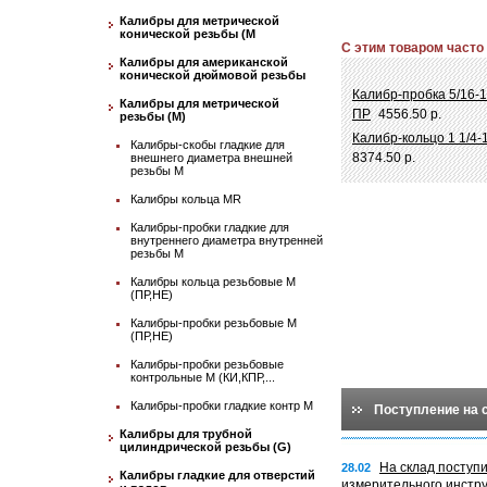
Калибры для метрической
конической резьбы (М
С этим товаром часто
Калибры для американской
конической дюймовой резьбы
Калибр-пробка 5/16-
Калибры для метрической
ПР
4556.50 р.
резьбы (М)
Калибр-кольцо 1 1/4
Калибры-скобы гладкие для
8374.50 р.
внешнего диаметра внешней
резьбы М
Калибры кольца MR
Калибры-пробки гладкие для
внутреннего диаметра внутренней
резьбы М
Калибры кольца резьбовые М
(ПР,НЕ)
Калибры-пробки резьбовые М
(ПР,НЕ)
Калибры-пробки резьбовые
контрольные М (КИ,КПР,...
Калибры-пробки гладкие контр М
Поступление на 
Калибры для трубной
цилиндрической резьбы (G)
На склад поступ
28.02
Калибры гладкие для отверстий
измерительного инстр