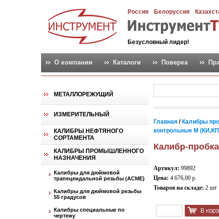
Россия
Белоруссия
Казахст
Безусловный лидер!
О компании
Каталоги
Поверка
Пр
МЕТАЛЛОРЕЖУЩИЙ
ИЗМЕРИТЕЛЬНЫЙ
Главная
/
Калибры пр
контрольные М (КИ,КПР,
КАЛИБРЫ НЕФТЯНОГО
СОРТАМЕНТА
Калибр-пробка
КАЛИБРЫ ПРОМЫШЛЕННОГО
НАЗНАЧЕНИЯ
Артикул:
99892
Калибры для дюймовой
Цена:
4 676,00 р.
трапецеидальной резьбы (АСМЕ)
Товаров на складе:
2 шт
Калибры для дюймовой резьбы
55 градусов
Калибры специальные по
чертежу