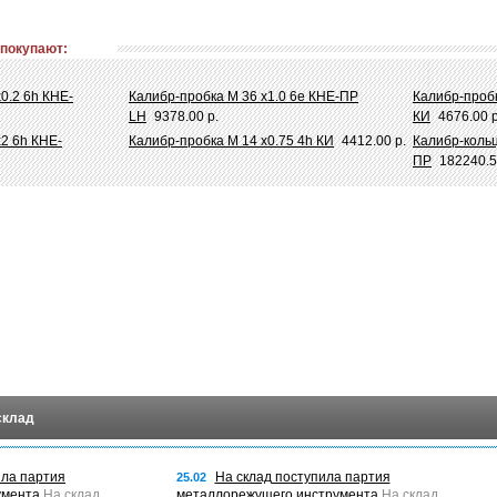
 покупают:
0.2 6h КНЕ-
Калибр-пробка М 36 х1.0 6e КНЕ-ПР
Калибр-пробк
LH
9378.00 р.
КИ
4676.00 р
х2 6h КНЕ-
Калибр-пробка М 14 х0.75 4h КИ
4412.00 р.
Калибр-кольц
ПР
182240.5
склад
ила партия
На склад поступила партия
25.02
умента
На склад
металлорежущего инструмента
На склад