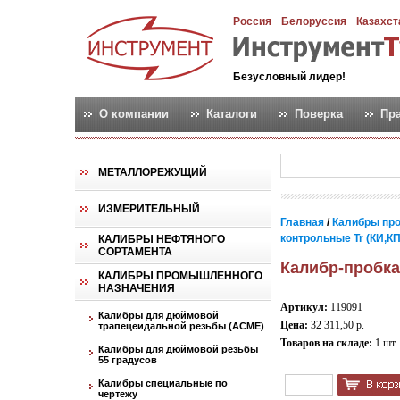
Россия
Белоруссия
Казахст
Безусловный лидер!
О компании
Каталоги
Поверка
Пр
МЕТАЛЛОРЕЖУЩИЙ
ИЗМЕРИТЕЛЬНЫЙ
Главная
/
Калибры пр
контрольные Tr (КИ,К
КАЛИБРЫ НЕФТЯНОГО
СОРТАМЕНТА
Калибр-пробка
КАЛИБРЫ ПРОМЫШЛЕННОГО
НАЗНАЧЕНИЯ
Артикул:
119091
Калибры для дюймовой
Цена:
32 311,50 р.
трапецеидальной резьбы (АСМЕ)
Товаров на складе:
1 шт
Калибры для дюймовой резьбы
55 градусов
Калибры специальные по
чертежу