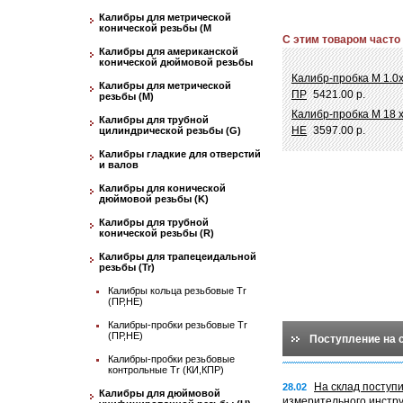
Калибры для метрической
конической резьбы (М
С этим товаром часто
Калибры для американской
конической дюймовой резьбы
Калибр-пробка М 1.0х
Калибры для метрической
ПР
5421.00 р.
резьбы (М)
Калибр-пробка М 18 
Калибры для трубной
НЕ
3597.00 р.
цилиндрической резьбы (G)
Калибры гладкие для отверстий
и валов
Калибры для конической
дюймовой резьбы (K)
Калибры для трубной
конической резьбы (R)
Калибры для трапецеидальной
резьбы (Tr)
Калибры кольца резьбовые Tr
(ПР,НЕ)
Калибры-пробки резьбовые Tr
(ПР,НЕ)
Поступление на 
Калибры-пробки резьбовые
контрольные Tr (КИ,КПР)
На склад поступ
28.02
Калибры для дюймовой
измерительного инстр