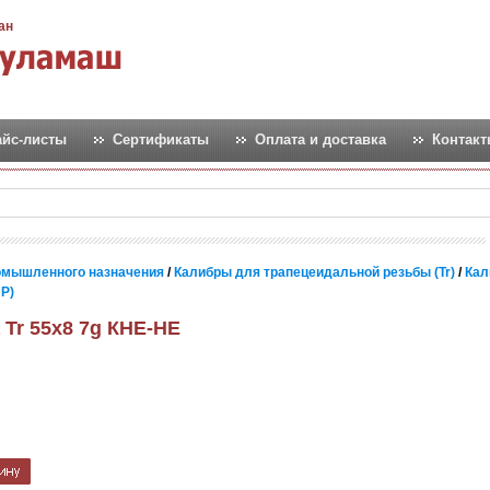
ан
айс-листы
Сертификаты
Оплата и доставка
Контак
омышленного назначения
/
Калибры для трапецеидальной резьбы (Tr)
/
Кал
ПР)
 Tr 55х8 7g КНЕ-НЕ