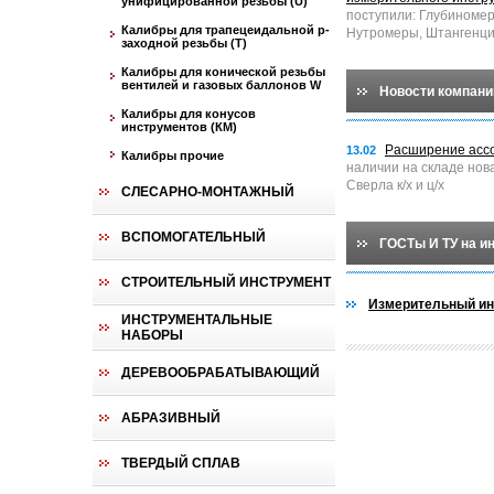
унифицированной резьбы (U)
поступили: Глубиноме
Калибры для трапецеидальной p-
Нутромеры, Штангенци
заходной резьбы (T)
Калибры для конической резьбы
вентилей и газовых баллонов W
Новости компани
Калибры для конусов
инструментов (КМ)
Расширение асс
13.02
Калибры прочие
наличии на складе нов
Сверла к/х и ц/х
СЛЕСАРНО-МОНТАЖНЫЙ
ВСПОМОГАТЕЛЬНЫЙ
ГОСТы И ТУ на и
СТРОИТЕЛЬНЫЙ ИНСТРУМЕНТ
Измерительный ин
ИНСТРУМЕНТАЛЬНЫЕ
НАБОРЫ
ДЕРЕВООБРАБАТЫВАЮЩИЙ
АБРАЗИВНЫЙ
ТВЕРДЫЙ СПЛАВ