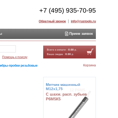
+7 (495) 935-70-95
Обратный звонок
info@rustools.ru
ты
Прием заявок
Найти
Всего к оплате :
0.00
р.
Ваша скидка :
0.00
р.
Помощь к поиску
Корзина
ибры-пробки резьбовые
Метчик машинный
М12х1,75
С шахм. расп. зубьев
Р6М5К5