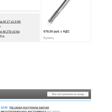
а М 17 х1.0 6h
.
678,50 руб. с НДС
о М 270 х3 6g
0 р.
Купить
Все поступления на склад
На склад поступила партия
12.02
металлорежущего инструмента
На склад