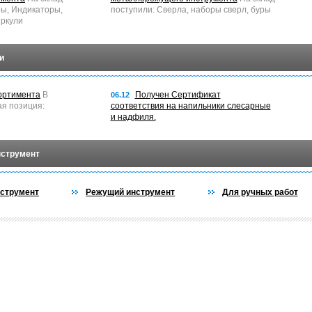
ры, Индикаторы,
поступили: Сверла, наборы сверл, буры
ркули
и
ортимента
В
Получен Сертификат
06.12
ая позиция:
соответствия на напильники слесарные
и надфиля.
нструмент
струмент
Режущий инструмент
Для ручных работ