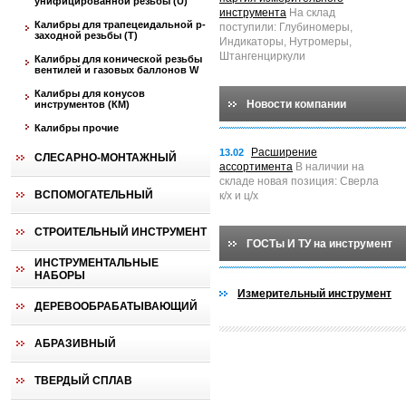
унифицированной резьбы (U)
инструмента
На склад
Калибры для трапецеидальной p-
поступили: Глубиномеры,
заходной резьбы (T)
Индикаторы, Нутромеры,
Штангенциркули
Калибры для конической резьбы
вентилей и газовых баллонов W
Калибры для конусов
Новости компании
инструментов (КМ)
Калибры прочие
Расширение
13.02
СЛЕСАРНО-МОНТАЖНЫЙ
ассортимента
В наличии на
складе новая позиция: Сверла
ВСПОМОГАТЕЛЬНЫЙ
к/х и ц/х
СТРОИТЕЛЬНЫЙ ИНСТРУМЕНТ
ГОСТы И ТУ на инструмент
ИНСТРУМЕНТАЛЬНЫЕ
НАБОРЫ
Измерительный инструмент
ДЕРЕВООБРАБАТЫВАЮЩИЙ
АБРАЗИВНЫЙ
ТВЕРДЫЙ СПЛАВ