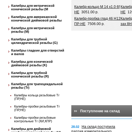
Калибры для метрической
Калибр-кольцо М 14 х1.0 6f
Калибр
конической резьбы (М
НЕ
3051.00 р.
НЕ
12
Калибры для американской
Калибр-пробка глад 46 Н12
Калибр
конической дюймовой резьбы
ПР-НЕ
7506.00 р.
зах 8Н
Калибры для метрической
резьбы (М)
Калибры для трубной
цилиндрической резьбы (G)
Калибры гладкие для отверстий
и валов
Калибры для конической
дюймовой резьбы (K)
Калибры для трубной
конической резьбы (R)
Калибры для трапецеидальной
резьбы (Tr)
Калибры кольца резьбовые Tr
(ПР,НЕ)
Калибры-пробки резьбовые Tr
(ПР,НЕ)
Поступление на склад
Калибры-пробки резьбовые
контрольные Tr (КИ,КПР)
На склад поступила
28.02
Калибры для дюймовой
партия измерительного