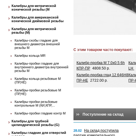
Калибры для метрической
конической резьбы (М
Калибры для американской
конической дюймовой резьбы
Калибры для метрической
резьбы (М)
Калибры-скобы гладкие для
внешнего диаметра внешней
резьбы М
С этим товаром часто покупают:
Калибры кольца MR
Калибр-пробка М 7.0х0.5 6h
Кали
Калибры-пробки гладкие для
внутреннего диаметра внутренней
КПР-ПР
4808.50 р.
LH
резьбы М
Калибр-пробка глад 12.646Н8
Кали
Калибры кольца резьбовые М
ПР-НЕ
2722.00 р.
ПР-
(ПР,НЕ)
Калибры-пробки резьбовые М
(ПР,НЕ)
Калибры-пробки резьбовые
контрольные М (КИ,КПР,...
Калибры-пробки гладкие контр М
Поступление на склад
Калибры для трубной
цилиндрической резьбы (G)
На склад поступила
28.02
Калибры гладкие для отверстий
партия измерительного