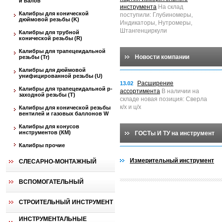
и валов
инструмента
На склад
Калибры для конической
поступили: Глубиномеры,
дюймовой резьбы (K)
Индикаторы, Нутромеры,
Штангенциркули
Калибры для трубной
конической резьбы (R)
Калибры для трапецеидальной
Новости компании
резьбы (Tr)
Калибры для дюймовой
унифицированной резьбы (U)
Расширение
13.02
Калибры для трапецеидальной p-
ассортимента
В наличии на
заходной резьбы (T)
складе новая позиция: Сверла
к/х и ц/х
Калибры для конической резьбы
вентилей и газовых баллонов W
Калибры для конусов
инструментов (КМ)
ГОСТы И ТУ на инструмент
Калибры прочие
Измерительный инструмент
СЛЕСАРНО-МОНТАЖНЫЙ
ВСПОМОГАТЕЛЬНЫЙ
СТРОИТЕЛЬНЫЙ ИНСТРУМЕНТ
ИНСТРУМЕНТАЛЬНЫЕ