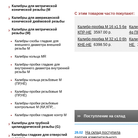
Калибры для метрической
конической резьбы (М
С этим товаром часто покупают:
Калибры для американской
конической дюймовой резьбы
Калибр-пробка М 16 х1.5 6e
Кали
Калибры для метрической
КПР-НЕ
3597.00 р.
4g П
резьбы (М)
Калибр-пробка М 32 х1.0 6h
Кали
Калибры-скобы гладкие для
КНЕ-НЕ
6398.50 р.
НЕ
внешнего диаметра внешней
резьбы М
Калибры кольца MR
Калибры-пробки гладкие для
внутреннего диаметра внутренней
резьбы М
Калибры кольца резьбовые М
(ПР,НЕ)
Калибры-пробки резьбовые М
(ПР,НЕ)
Калибры-пробки резьбовые
контрольные М (КИ,КПР,...
Калибры-пробки гладкие контр М
Поступление на склад
Калибры для трубной
цилиндрической резьбы (G)
На склад поступила
28.02
Калибры гладкие для отверстий
партия измерительного