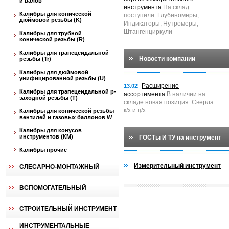
и валов
инструмента
На склад
Калибры для конической
поступили: Глубиномеры,
дюймовой резьбы (K)
Индикаторы, Нутромеры,
Штангенциркули
Калибры для трубной
конической резьбы (R)
Калибры для трапецеидальной
Новости компании
резьбы (Tr)
Калибры для дюймовой
унифицированной резьбы (U)
Расширение
13.02
Калибры для трапецеидальной p-
ассортимента
В наличии на
заходной резьбы (T)
складе новая позиция: Сверла
к/х и ц/х
Калибры для конической резьбы
вентилей и газовых баллонов W
Калибры для конусов
инструментов (КМ)
ГОСТы И ТУ на инструмент
Калибры прочие
Измерительный инструмент
СЛЕСАРНО-МОНТАЖНЫЙ
ВСПОМОГАТЕЛЬНЫЙ
СТРОИТЕЛЬНЫЙ ИНСТРУМЕНТ
ИНСТРУМЕНТАЛЬНЫЕ