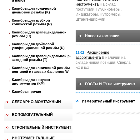
и валов
инструмента
На склад
Калибры для конической
поступили: Глубиномеры,
дюймовой резьбы (K)
Индикаторы, Нутромеры,
Штангенциркули
Калибры для трубной
конической резьбы (R)
Калибры для трапецеидальной
Новости компании
резьбы (Tr)
Калибры для дюймовой
унифицированной резьбы (U)
Расширение
13.02
Калибры для трапецеидальной p-
ассортимента
В наличии на
заходной резьбы (T)
складе новая позиция: Сверла
к/х и ц/х
Калибры для конической резьбы
вентилей и газовых баллонов W
Калибры для конусов
инструментов (КМ)
ГОСТы И ТУ на инструмент
Калибры прочие
Измерительный инструмент
СЛЕСАРНО-МОНТАЖНЫЙ
ВСПОМОГАТЕЛЬНЫЙ
СТРОИТЕЛЬНЫЙ ИНСТРУМЕНТ
ИНСТРУМЕНТАЛЬНЫЕ