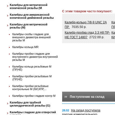
Калибры для метрической
конической резьбы (М
С этим товаром часто покупают:
Калибры для американской
конической дюймовой резьбы
Калибр-кольцо 7/8-9 UNC 2А
Ка
Калибры для метрической
ПР
7035.50 р.
П
резьбы (М)
Калибр-пробка глад 3.3 Н8 ПР-
Ка
Калибры-скобы гладкие для
НЕ ГОСТ 14807
2722.00 р.
КИ
внешнего диаметра внешней
резьбы М
Калибры кольца MR
Калибры-пробки гладкие для
внутреннего диаметра внутренней
резьбы М
Калибры кольца резьбовые М
(ПР,НЕ)
Калибры-пробки резьбовые М
(ПР,НЕ)
Калибры-пробки резьбовые
контрольные М (КИ,КПР,...
Калибры-пробки гладкие контр М
Поступление на склад
Калибры для трубной
цилиндрической резьбы (G)
На склад поступила
28.02
Калибры гладкие для отверстий
партия измерительного