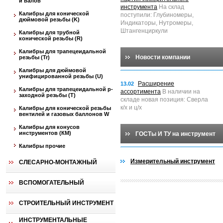
и валов
инструмента
На склад
Калибры для конической
поступили: Глубиномеры,
дюймовой резьбы (K)
Индикаторы, Нутромеры,
Штангенциркули
Калибры для трубной
конической резьбы (R)
Калибры для трапецеидальной
Новости компании
резьбы (Tr)
Калибры для дюймовой
унифицированной резьбы (U)
Расширение
13.02
Калибры для трапецеидальной p-
ассортимента
В наличии на
заходной резьбы (T)
складе новая позиция: Сверла
к/х и ц/х
Калибры для конической резьбы
вентилей и газовых баллонов W
Калибры для конусов
инструментов (КМ)
ГОСТы И ТУ на инструмент
Калибры прочие
Измерительный инструмент
СЛЕСАРНО-МОНТАЖНЫЙ
ВСПОМОГАТЕЛЬНЫЙ
СТРОИТЕЛЬНЫЙ ИНСТРУМЕНТ
ИНСТРУМЕНТАЛЬНЫЕ