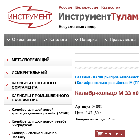
Россия
Белоруссия
Казахстан
Безусловный лидер!
О компании
Каталоги
Поверка
Прайс-листы
МЕТАЛЛОРЕЖУЩИЙ
ИЗМЕРИТЕЛЬНЫЙ
Главная
/
Калибры промышленног
/
Калибры кольца резьбовые М (ПР
КАЛИБРЫ НЕФТЯНОГО
СОРТАМЕНТА
Калибр-кольцо М 33 х0
КАЛИБРЫ ПРОМЫШЛЕННОГО
НАЗНАЧЕНИЯ
Артикул:
36093
Калибры для дюймовой
Цена:
3 471,50 р.
трапецеидальной резьбы (АСМЕ)
Товаров на складе:
2 шт
Калибры для дюймовой резьбы
55 градусов
Калибры специальные по
чертежу