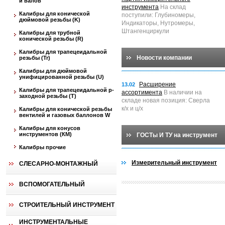
и валов
инструмента
На склад
Калибры для конической
поступили: Глубиномеры,
дюймовой резьбы (K)
Индикаторы, Нутромеры,
Штангенциркули
Калибры для трубной
конической резьбы (R)
Калибры для трапецеидальной
Новости компании
резьбы (Tr)
Калибры для дюймовой
унифицированной резьбы (U)
Расширение
13.02
Калибры для трапецеидальной p-
ассортимента
В наличии на
заходной резьбы (T)
складе новая позиция: Сверла
к/х и ц/х
Калибры для конической резьбы
вентилей и газовых баллонов W
Калибры для конусов
инструментов (КМ)
ГОСТы И ТУ на инструмент
Калибры прочие
Измерительный инструмент
СЛЕСАРНО-МОНТАЖНЫЙ
ВСПОМОГАТЕЛЬНЫЙ
СТРОИТЕЛЬНЫЙ ИНСТРУМЕНТ
ИНСТРУМЕНТАЛЬНЫЕ