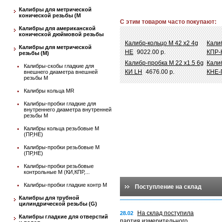
Калибры для метрической
конической резьбы (М
С этим товаром часто покупают:
Калибры для американской
конической дюймовой резьбы
Калибр-кольцо М 42 х2 4g
Калиб
Калибры для метрической
НЕ
9022.00 р.
КПР
резьбы (М)
Калибр-пробка М 22 х1.5 6g
Кали
Калибры-скобы гладкие для
КИ LH
4676.00 р.
КНЕ-
внешнего диаметра внешней
резьбы М
Калибры кольца MR
Калибры-пробки гладкие для
внутреннего диаметра внутренней
резьбы М
Калибры кольца резьбовые М
(ПР,НЕ)
Калибры-пробки резьбовые М
(ПР,НЕ)
Калибры-пробки резьбовые
контрольные М (КИ,КПР,...
Калибры-пробки гладкие контр М
Поступление на склад
Калибры для трубной
цилиндрической резьбы (G)
На склад поступила
28.02
Калибры гладкие для отверстий
партия измерительного