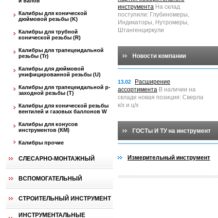
и валов
инструмента
На склад
Калибры для конической
поступили: Глубиномеры,
дюймовой резьбы (K)
Индикаторы, Нутромеры,
Штангенциркули
Калибры для трубной
конической резьбы (R)
Калибры для трапецеидальной
Новости компании
резьбы (Tr)
Калибры для дюймовой
унифицированной резьбы (U)
Расширение
13.02
Калибры для трапецеидальной p-
ассортимента
В наличии на
заходной резьбы (T)
складе новая позиция: Сверла
к/х и ц/х
Калибры для конической резьбы
вентилей и газовых баллонов W
Калибры для конусов
инструментов (КМ)
ГОСТы И ТУ на инструмент
Калибры прочие
Измерительный инструмент
СЛЕСАРНО-МОНТАЖНЫЙ
ВСПОМОГАТЕЛЬНЫЙ
СТРОИТЕЛЬНЫЙ ИНСТРУМЕНТ
ИНСТРУМЕНТАЛЬНЫЕ