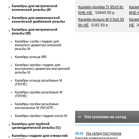
Калибры для метрической
Калибр-пробка Tr 95х5 8c
Калиб
конической резьбы (М
КНЕ-НЕ
53945.00 р.
КНЕ-
Калибры для американской
Калибр-кольцо М 3.5х0.35
Калиб
конической дюймовой резьбы
6h НЕ
3182.50 р.
НЕ
3
Калибры для метрической
резьбы (М)
Калибры-скобы гладкие для
внешнего диаметра внешней
резьбы М
Калибры кольца MR
Калибры-пробки гладкие для
внутреннего диаметра внутренней
резьбы М
Калибры кольца резьбовые М
(ПР,НЕ)
Калибры-пробки резьбовые М
(ПР,НЕ)
Калибры-пробки резьбовые
контрольные М (КИ,КПР,...
Калибры-пробки гладкие контр М
Поступление на склад
Калибры для трубной
цилиндрической резьбы (G)
На склад поступила
28.02
Калибры гладкие для отверстий
партия измерительного