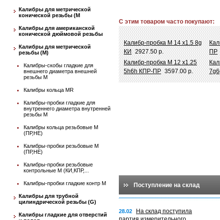
Калибры для метрической
конической резьбы (М
С этим товаром часто покупают:
Калибры для американской
конической дюймовой резьбы
Калибр-пробка М 14 х1.5 8g
Кал
Калибры для метрической
КИ
2927.50 р.
ПР
резьбы (М)
Калибр-пробка М 12 х1.25
Кал
Калибры-скобы гладкие для
5h6h КПР-ПР
3597.00 р.
7g6
внешнего диаметра внешней
резьбы М
Калибры кольца MR
Калибры-пробки гладкие для
внутреннего диаметра внутренней
резьбы М
Калибры кольца резьбовые М
(ПР,НЕ)
Калибры-пробки резьбовые М
(ПР,НЕ)
Калибры-пробки резьбовые
контрольные М (КИ,КПР,...
Калибры-пробки гладкие контр М
Поступление на склад
Калибры для трубной
цилиндрической резьбы (G)
На склад поступила
28.02
Калибры гладкие для отверстий
партия измерительного