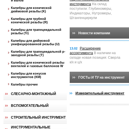
и валов
инструмента
На склад
Калибры для конической
поступили: Глубиномеры,
дюймовой резьбы (K)
Индикаторы, Нутромеры,
Штангенциркули
Калибры для трубной
конической резьбы (R)
Калибры для трапецеидальной
Новости компании
резьбы (Tr)
Калибры для дюймовой
унифицированной резьбы (U)
Расширение
13.02
Калибры для трапецеидальной p-
ассортимента
В наличии на
заходной резьбы (T)
складе новая позиция: Сверла
к/х и ц/х
Калибры для конической резьбы
вентилей и газовых баллонов W
Калибры для конусов
инструментов (КМ)
ГОСТы И ТУ на инструмент
Калибры прочие
Измерительный инструмент
СЛЕСАРНО-МОНТАЖНЫЙ
ВСПОМОГАТЕЛЬНЫЙ
СТРОИТЕЛЬНЫЙ ИНСТРУМЕНТ
ИНСТРУМЕНТАЛЬНЫЕ