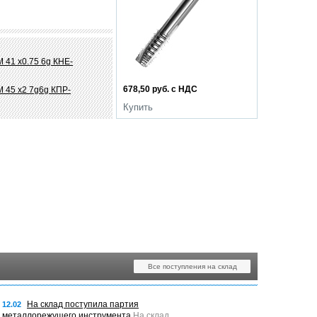
 41 х0.75 6g КНЕ-
678,50 руб. с НДС
 45 х2 7g6g КПР-
Купить
Все поступления на склад
На склад поступила партия
12.02
металлорежущего инструмента
На склад