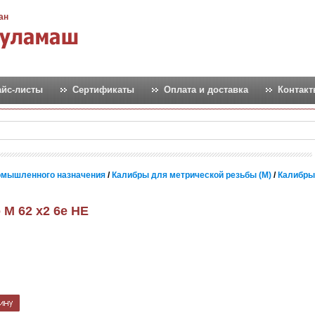
ан
айс-листы
Сертификаты
Оплата и доставка
Контак
омышленного назначения
/
Калибры для метрической резьбы (М)
/
Калибры
 М 62 х2 6e НЕ