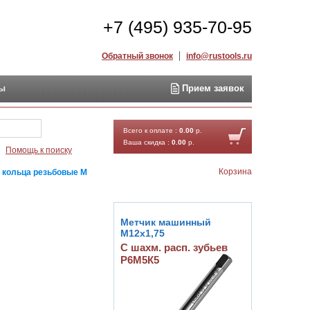
+7 (495) 935-70-95
Обратный звонок
info@rustools.ru
ты
Прием заявок
Найти
Всего к оплате :
0.00
р.
Ваша скидка :
0.00
р.
Помощь к поиску
Корзина
 кольца резьбовые М
Метчик машинный
М12х1,75
С шахм. расп. зубьев
Р6М5К5