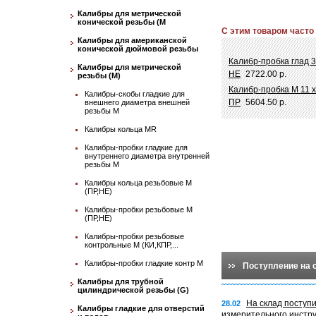
Калибры для метрической
конической резьбы (М
С этим товаром часто
Калибры для американской
конической дюймовой резьбы
Калибр-пробка глад 3
Калибры для метрической
НЕ
2722.00 р.
резьбы (М)
Калибр-пробка М 11 х
Калибры-скобы гладкие для
ПР
5604.50 р.
внешнего диаметра внешней
резьбы М
Калибры кольца MR
Калибры-пробки гладкие для
внутреннего диаметра внутренней
резьбы М
Калибры кольца резьбовые М
(ПР,НЕ)
Калибры-пробки резьбовые М
(ПР,НЕ)
Калибры-пробки резьбовые
контрольные М (КИ,КПР,...
Калибры-пробки гладкие контр М
Поступление на 
Калибры для трубной
цилиндрической резьбы (G)
На склад поступ
28.02
Калибры гладкие для отверстий
измерительного инстр