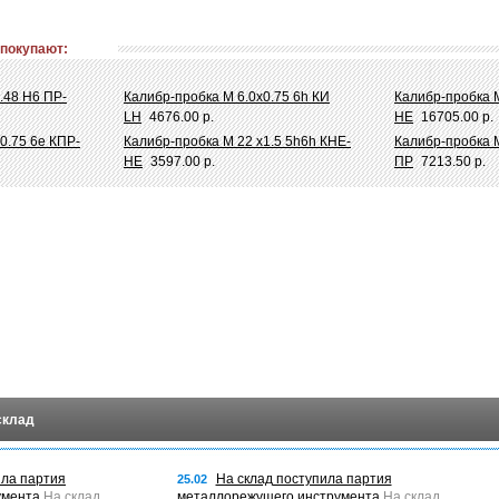
 покупают:
.48 Н6 ПР-
Калибр-пробка М 6.0х0.75 6h КИ
Калибр-пробка М
LH
4676.00 р.
НЕ
16705.00 р.
0.75 6e КПР-
Калибр-пробка М 22 х1.5 5h6h КНЕ-
Калибр-пробка М
НЕ
3597.00 р.
ПР
7213.50 р.
склад
ила партия
На склад поступила партия
25.02
умента
На склад
металлорежущего инструмента
На склад