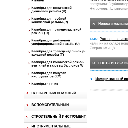
и валов
поступили: Глубиноме
Калибры для конической
Нутромеры, Штангенци
дюймовой резьбы (K)
Калибры для трубной
конической резьбы (R)
Новости компани
Калибры для трапецеидальной
резьбы (Tr)
Расширение асс
13.02
Калибры для дюймовой
наличии на складе нов
унифицированной резьбы (U)
Сверла к/х и ц/х
Калибры для трапецеидальной p-
заходной резьбы (T)
Калибры для конической резьбы
ГОСТы И ТУ на и
вентилей и газовых баллонов W
Калибры для конусов
инструментов (КМ)
Измерительный ин
Калибры прочие
СЛЕСАРНО-МОНТАЖНЫЙ
ВСПОМОГАТЕЛЬНЫЙ
СТРОИТЕЛЬНЫЙ ИНСТРУМЕНТ
ИНСТРУМЕНТАЛЬНЫЕ