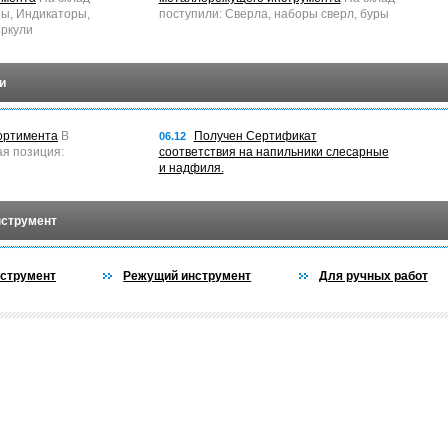
ры, Индикаторы,
поступили: Сверла, наборы сверл, буры
ркули
и
ортимента
В
Получен Сертификат
06.12
ая позиция:
соответствия на напильники слесарные
и надфиля.
нструмент
струмент
Режущий инструмент
Для ручных работ