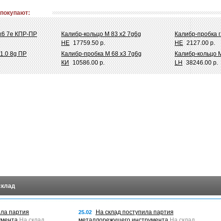
 покупают:
х6 7e КПР-ПР
Калибр-кольцо М 83 х2 7g6g
Калибр-пробка г
НЕ
17759.50 р.
НЕ
2127.00 р.
1.0 8g ПР
Калибр-пробка М 68 х3 7g6g
Калибр-кольцо М
КИ
10586.00 р.
LH
38246.00 р.
склад
ила партия
На склад поступила партия
25.02
умента
На склад
металлорежущего инструмента
На склад