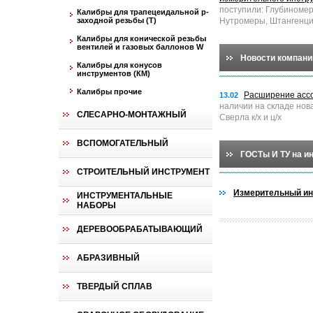
поступили: Глубиноме
Калибры для трапецеидальной p-
заходной резьбы (T)
Нутромеры, Штангенци
Калибры для конической резьбы
вентилей и газовых баллонов W
Новости компани
Калибры для конусов
инструментов (КМ)
Калибры прочие
Расширение асс
13.02
наличии на складе нов
СЛЕСАРНО-МОНТАЖНЫЙ
Сверла к/х и ц/х
ВСПОМОГАТЕЛЬНЫЙ
ГОСТы И ТУ на и
СТРОИТЕЛЬНЫЙ ИНСТРУМЕНТ
Измерительный ин
ИНСТРУМЕНТАЛЬНЫЕ
НАБОРЫ
ДЕРЕВООБРАБАТЫВАЮЩИЙ
АБРАЗИВНЫЙ
ТВЕРДЫЙ СПЛАВ