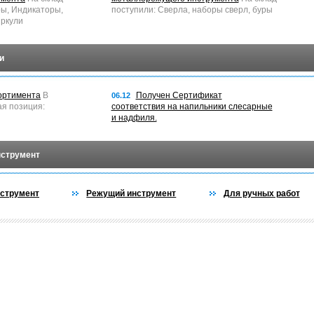
ры, Индикаторы,
поступили: Сверла, наборы сверл, буры
ркули
и
ортимента
В
Получен Сертификат
06.12
ая позиция:
соответствия на напильники слесарные
и надфиля.
нструмент
струмент
Режущий инструмент
Для ручных работ