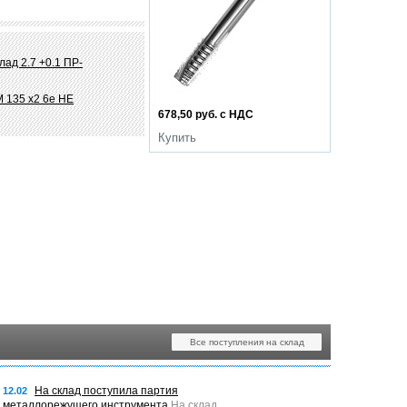
лад 2.7 +0.1 ПР-
 135 х2 6e НЕ
678,50 руб. с НДС
Купить
Все поступления на склад
На склад поступила партия
12.02
металлорежущего инструмента
На склад