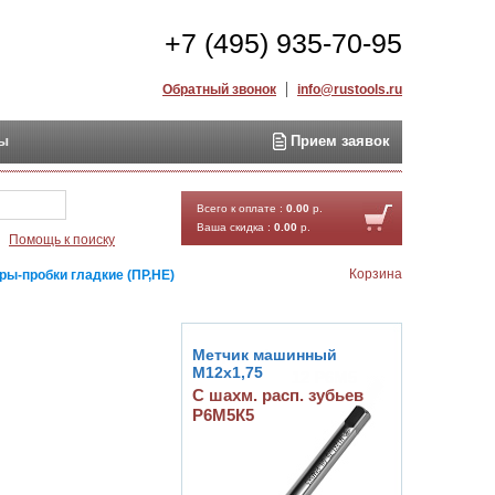
+7 (495) 935-70-95
Обратный звонок
info@rustools.ru
ты
Прием заявок
Найти
Всего к оплате :
0.00
р.
Ваша скидка :
0.00
р.
Помощь к поиску
Корзина
ры-пробки гладкие (ПР,НЕ)
Метчик машинный
М12х1,75
С шахм. расп. зубьев
Р6М5К5