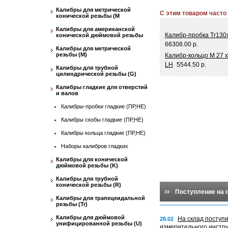
Калибры для метрической
С этим товаром часто
конической резьбы (М
Калибры для американской
Калибр-пробка Tr130
конической дюймовой резьбы
66308.00 р.
Калибры для метрической
резьбы (М)
Калибр-кольцо М 27 х
LH
5544.50 р.
Калибры для трубной
цилиндрической резьбы (G)
Калибры гладкие для отверстий
и валов
Калибры-пробки гладкие (ПР,НЕ)
Калибры скобы гладкие (ПР,НЕ)
Калибры кольца гладкие (ПР,НЕ)
Наборы калибров гладких
Калибры для конической
дюймовой резьбы (K)
Калибры для трубной
конической резьбы (R)
Поступление на 
Калибры для трапецеидальной
резьбы (Tr)
Калибры для дюймовой
На склад поступ
28.02
унифицированной резьбы (U)
измерительного инстр