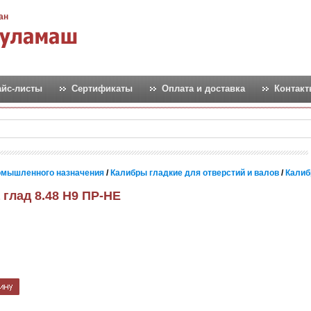
ан
айс-листы
Сертификаты
Оплата и доставка
Контак
омышленного назначения
/
Калибры гладкие для отверстий и валов
/
Калиб
 глад 8.48 Н9 ПР-НЕ