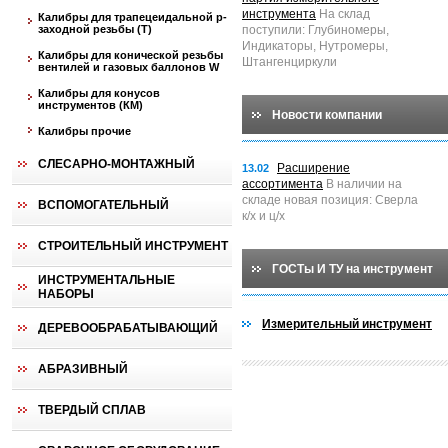
инструмента
На склад
Калибры для трапецеидальной p-
заходной резьбы (T)
поступили: Глубиномеры,
Индикаторы, Нутромеры,
Калибры для конической резьбы
Штангенциркули
вентилей и газовых баллонов W
Калибры для конусов
инструментов (КМ)
Новости компании
Калибры прочие
СЛЕСАРНО-МОНТАЖНЫЙ
Расширение
13.02
ассортимента
В наличии на
складе новая позиция: Сверла
ВСПОМОГАТЕЛЬНЫЙ
к/х и ц/х
СТРОИТЕЛЬНЫЙ ИНСТРУМЕНТ
ГОСТы И ТУ на инструмент
ИНСТРУМЕНТАЛЬНЫЕ
НАБОРЫ
Измерительный инструмент
ДЕРЕВООБРАБАТЫВАЮЩИЙ
АБРАЗИВНЫЙ
ТВЕРДЫЙ СПЛАВ