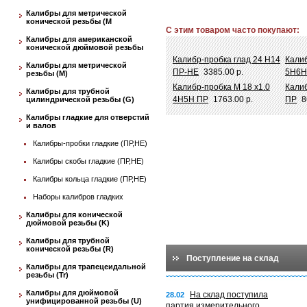
Калибры для метрической
конической резьбы (М
С этим товаром часто покупают:
Калибры для американской
конической дюймовой резьбы
Калибр-пробка глад 24 Н14
Калиб
Калибры для метрической
ПР-НЕ
3385.00 р.
5Н6Н
резьбы (М)
Калибр-пробка М 18 х1.0
Калиб
Калибры для трубной
4Н5Н ПР
1763.00 р.
ПР
8
цилиндрической резьбы (G)
Калибры гладкие для отверстий
и валов
Калибры-пробки гладкие (ПР,НЕ)
Калибры скобы гладкие (ПР,НЕ)
Калибры кольца гладкие (ПР,НЕ)
Наборы калибров гладких
Калибры для конической
дюймовой резьбы (K)
Калибры для трубной
конической резьбы (R)
Поступление на склад
Калибры для трапецеидальной
резьбы (Tr)
Калибры для дюймовой
На склад поступила
28.02
унифицированной резьбы (U)
партия измерительного