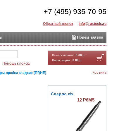
+7 (495) 935-70-95
Обратный звонок
info@rustools.ru
ты
Прием заявок
Найти
Всего к оплате :
0.00
р.
Ваша скидка :
0.00
р.
Помощь к поиску
Корзина
ры-пробки гладкие (ПР,НЕ)
Сверло к/х
12 Р6М5