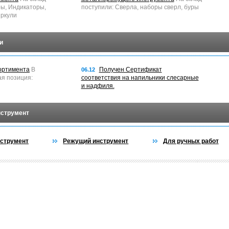
ры, Индикаторы,
поступили: Сверла, наборы сверл, буры
ркули
и
ортимента
В
Получен Сертификат
06.12
ая позиция:
соответствия на напильники слесарные
и надфиля.
нструмент
струмент
Режущий инструмент
Для ручных работ