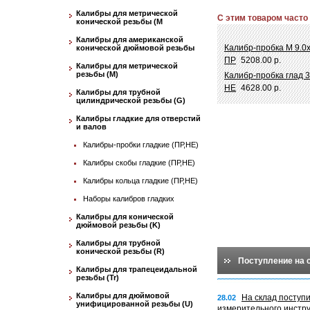
Калибры для метрической
С этим товаром часто
конической резьбы (М
Калибры для американской
Калибр-пробка М 9.0х
конической дюймовой резьбы
ПР
5208.00 р.
Калибры для метрической
резьбы (М)
Калибр-пробка глад 
НЕ
4628.00 р.
Калибры для трубной
цилиндрической резьбы (G)
Калибры гладкие для отверстий
и валов
Калибры-пробки гладкие (ПР,НЕ)
Калибры скобы гладкие (ПР,НЕ)
Калибры кольца гладкие (ПР,НЕ)
Наборы калибров гладких
Калибры для конической
дюймовой резьбы (K)
Калибры для трубной
конической резьбы (R)
Поступление на 
Калибры для трапецеидальной
резьбы (Tr)
Калибры для дюймовой
На склад поступ
28.02
унифицированной резьбы (U)
измерительного инстр