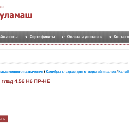
ан
айс-листы
Сертификаты
Оплата и доставка
Контак
омышленного назначения
/
Калибры гладкие для отверстий и валов
/
Калиб
 глад 4.56 Н6 ПР-НЕ