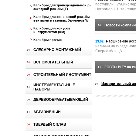
поступили: Глубиноме
Калибры для трапецеидальной p-
заходной резьбы (T)
Нутромеры, Штангенци
Калибры для конической резьбы
вентилей и газовых баллонов W
Новости компани
Калибры для конусов
инструментов (КМ)
Калибры прочие
Расширение асс
13.02
наличии на складе нов
СЛЕСАРНО-МОНТАЖНЫЙ
Сверла к/х и ц/х
ВСПОМОГАТЕЛЬНЫЙ
ГОСТы И ТУ на и
СТРОИТЕЛЬНЫЙ ИНСТРУМЕНТ
Измерительный ин
ИНСТРУМЕНТАЛЬНЫЕ
НАБОРЫ
ДЕРЕВООБРАБАТЫВАЮЩИЙ
АБРАЗИВНЫЙ
ТВЕРДЫЙ СПЛАВ