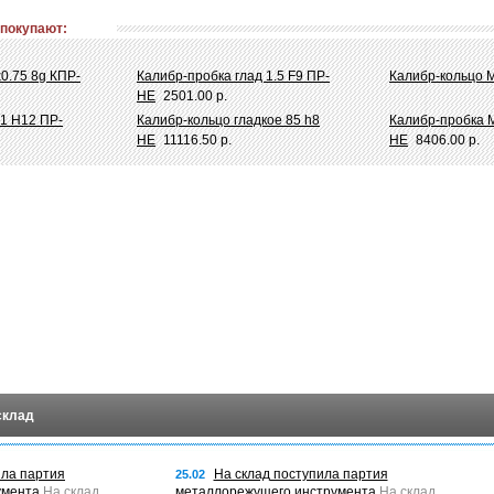
 покупают:
0.75 8g КПР-
Калибр-пробка глад 1.5 F9 ПР-
Калибр-кольцо М
НЕ
2501.00 р.
31 Н12 ПР-
Калибр-кольцо гладкое 85 h8
Калибр-пробка М
НЕ
11116.50 р.
НЕ
8406.00 р.
склад
ила партия
На склад поступила партия
25.02
умента
На склад
металлорежущего инструмента
На склад