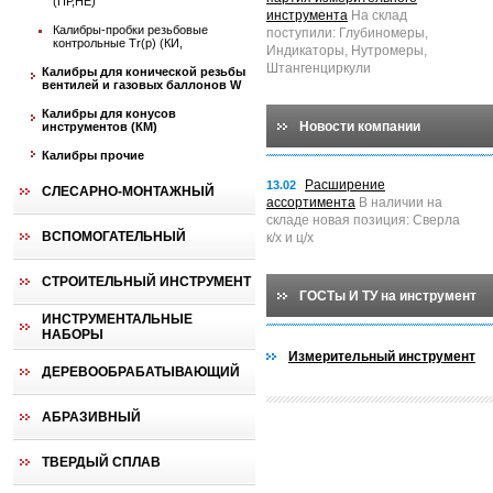
(ПР,НЕ)
инструмента
На склад
Калибры-пробки резьбовые
поступили: Глубиномеры,
контрольные Tr(p) (КИ,
Индикаторы, Нутромеры,
Штангенциркули
Калибры для конической резьбы
вентилей и газовых баллонов W
Калибры для конусов
Новости компании
инструментов (КМ)
Калибры прочие
Расширение
13.02
СЛЕСАРНО-МОНТАЖНЫЙ
ассортимента
В наличии на
складе новая позиция: Сверла
ВСПОМОГАТЕЛЬНЫЙ
к/х и ц/х
СТРОИТЕЛЬНЫЙ ИНСТРУМЕНТ
ГОСТы И ТУ на инструмент
ИНСТРУМЕНТАЛЬНЫЕ
НАБОРЫ
Измерительный инструмент
ДЕРЕВООБРАБАТЫВАЮЩИЙ
АБРАЗИВНЫЙ
ТВЕРДЫЙ СПЛАВ