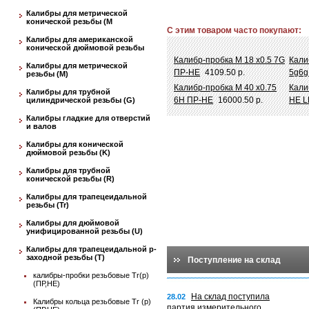
Калибры для метрической
конической резьбы (М
С этим товаром часто покупают:
Калибры для американской
конической дюймовой резьбы
Калибр-пробка М 18 х0.5 7G
Кали
Калибры для метрической
ПР-НЕ
4109.50 р.
5g6g
резьбы (М)
Калибр-пробка М 40 х0.75
Кали
Калибры для трубной
6Н ПР-НЕ
16000.50 р.
НЕ L
цилиндрической резьбы (G)
Калибры гладкие для отверстий
и валов
Калибры для конической
дюймовой резьбы (K)
Калибры для трубной
конической резьбы (R)
Калибры для трапецеидальной
резьбы (Tr)
Калибры для дюймовой
унифицированной резьбы (U)
Калибры для трапецеидальной p-
заходной резьбы (T)
Поступление на склад
калибры-пробки резьбовые Tr(p)
(ПР,НЕ)
На склад поступила
28.02
Калибры кольца резьбовые Tr (p)
партия измерительного