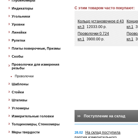
Глубиномеры
С этим товаром часто покупают:
Индикаторы
Угольники
Кольцо установочное d 43
Конце
Уровни
кл.3
12033.00 р.
кл.1
3
Линейки
Проволочки 0.724
Прово
кл.1
3900.00 р.
кл.1
3
Рулетки
Плиты поверочные, Призмы
Скобы
Проволочки для измерения
резьбы
Проволочки
Шаблоны
Стойки
Штативы
Угломеры
Поступление на склад
Измерительные головки
Толщиномеры, Стенкомеры
Меры твердости
На склад поступила
28.02
партия измерительного