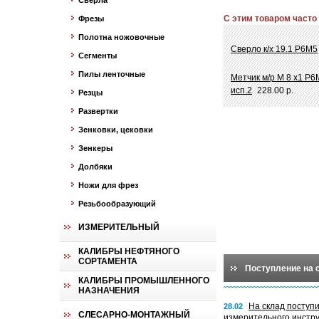
Сверла
С этим товаром часто
Фрезы
Полотна ножовочные
Сверло к/х 19.1 Р6М5
Сегменты
Пилы ленточные
Метчик м/р М 8 х1 Р6М
исп.2
228.00 р.
Резцы
Развертки
Зенковки, цековки
Зенкеры
Долбяки
Ножи для фрез
Резьбообразующий
ИЗМЕРИТЕЛЬНЫЙ
КАЛИБРЫ НЕФТЯНОГО
СОРТАМЕНТА
Поступление на 
КАЛИБРЫ ПРОМЫШЛЕННОГО
НАЗНАЧЕНИЯ
На склад поступ
28.02
СЛЕСАРНО-МОНТАЖНЫЙ
измерительного инстр