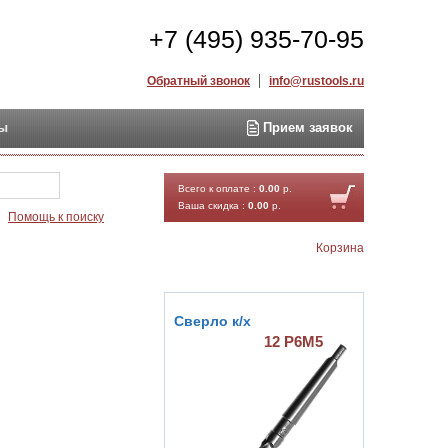
+7 (495) 935-70-95
Обратный звонок
info@rustools.ru
ты
Прием заявок
Найти
Всего к оплате :
0.00
р.
Ваша скидка :
0.00
р.
Помощь к поиску
Корзина
Сверло к/х
12 Р6М5