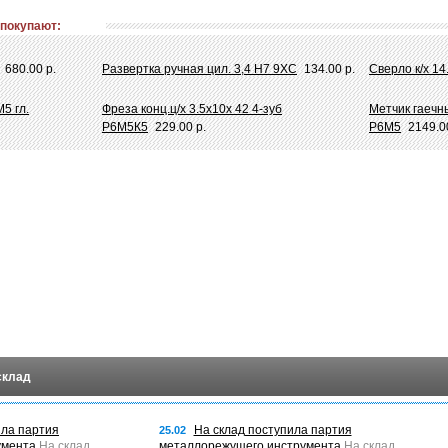
 покупают:
680.00 р.
Развертка ручная цил. 3,4 Н7 9ХС
134.00 р.
Сверло к/х 1
5 гл.
Фреза конц.ц/х 3.5х10х 42 4-зуб
Метчик гаечн
Р6М5К5
229.00 р.
Р6М5
2149.0
склад
ила партия
На склад поступила партия
25.02
умента
На склад
металлорежущего инструмента
На склад