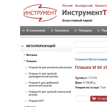
Россия
Белоруссия
Казахст
Безусловный лидер!
О компании
Каталоги
Поверка
Пр
МЕТАЛЛОРЕЖУЩИЙ
Метчики
Главная
/
Металлореж
Плашки
Плашка М 60 х5
Плашки М для метрической резьбы
Плашки G для трубной
цилиндрической резьбы
Артикул:
171152
Цена:
6 530,00 р.
Плашки К для дюймовой
конической резьбы
Товаров на складе:
3 шт
Плашки R для трубной конической
резьбы
Плашки NPT