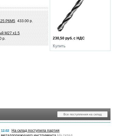
4.25 Р6М5
433.00 р.
ый М27 х1.5
230,50 руб. с НДС
0 р.
Купить
Все поступления на склад
На склад поступила партия
12.02
металлорежущего инструмента
На склад