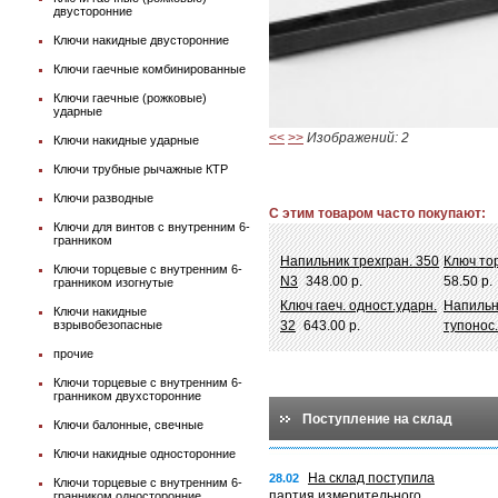
двусторонние
Ключи накидные двусторонние
Ключи гаечные комбинированные
Ключи гаечные (рожковые)
ударные
<<
>>
Изображений: 2
Ключи накидные ударные
Ключи трубные рычажные КТР
Ключи разводные
С этим товаром часто покупают:
Ключи для винтов с внутренним 6-
гранником
Напильник трехгран. 350
Ключ тор
Ключи торцевые с внутренним 6-
N3
348.00 р.
58.50 р.
гранником изогнутые
Ключ гаеч. одност.ударн.
Напильн
Ключи накидные
взрывобезопасные
32
643.00 р.
тупонос.
прочие
Ключи торцевые с внутренним 6-
гранником двухсторонние
Поступление на склад
Ключи балонные, свечные
Ключи накидные односторонние
На склад поступила
28.02
Ключи торцевые с внутренним 6-
партия измерительного
гранником односторонние