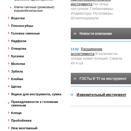
инструмента
На склад
Ключи гаечные (рожковые)
поступили: Глубиномеры,
взрывобезопасные
Индикаторы, Нутромеры,
Штангенциркули
Воротки
Плоскогубцы
Головки сменные
Новости компании
Надфили
Отвертки
Расширение
13.02
ассортимента
В наличии на
Кусачки
складе новая позиция: Сверла
к/х и ц/х
Молотки
Зубила
ГОСТы И ТУ на инструмент
Клейма
Щетки
Ящики для инструмента, сумки
Измерительный инструмент
Принадлежности к головкам
сменным
Клещи
Пробойники
Нож монтажный