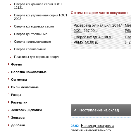
Сверла к/х длинная серия ГОСТ
12121
С этим товаром часто покупают:
Сверла к/х удлиненная серия ГОСТ
2092
Развертка ручная цил. 20 Н7
Мет
Сверла к/х короткая серия
9ХС
667.00 р.
Р6
Сверла центровочные
Сверло ц/х дл. 4.5 кл.А1
Све
Сверла твердосплавные
Р6М5
50.00 р.
с
2
Сверла специальные
Пластины для перовых сверл
Фрезы
Полотна ножовочные
Сегменты
Пилы ленточные
Резцы
Развертки
Зенковки, цековки
Поступление на склад
Зенкеры
Долбяки
На склад поступила
28.02
партия измерительного