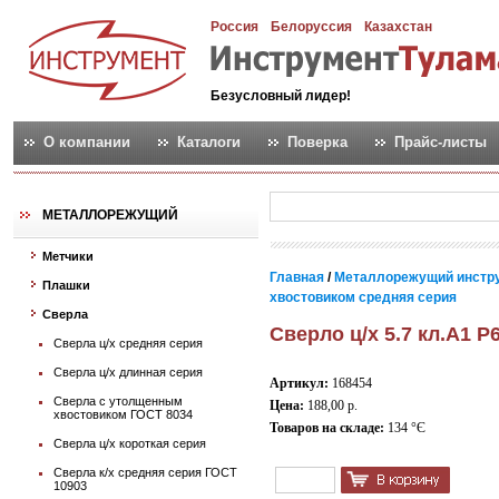
Россия
Белоруссия
Казахстан
Безусловный лидер!
О компании
Каталоги
Поверка
Прайс-листы
МЕТАЛЛОРЕЖУЩИЙ
Метчики
Главная
/
Металлорежущий инстр
Плашки
хвостовиком средняя серия
Сверла
Сверло ц/х 5.7 кл.А1 Р
Сверла ц/х средняя серия
Сверла ц/х длинная серия
Артикул:
168454
Сверла с утолщенным
Цена:
188,00 р.
хвостовиком ГОСТ 8034
Товаров на складе:
134 °Є
Сверла ц/х короткая серия
Сверла к/х средняя серия ГОСТ
10903