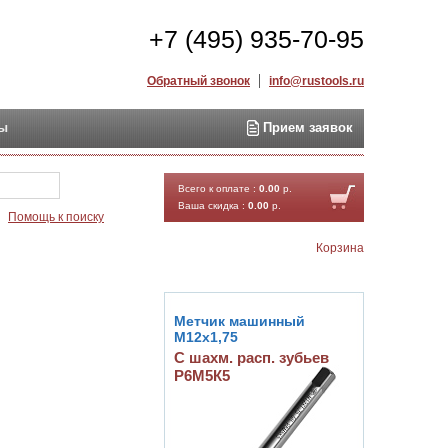
+7 (495) 935-70-95
Обратный звонок
info@rustools.ru
ты
Прием заявок
Найти
Всего к оплате :
0.00
р.
Ваша скидка :
0.00
р.
Помощь к поиску
Корзина
Метчик машинный
М12х1,75
С шахм. расп. зубьев
Р6М5К5