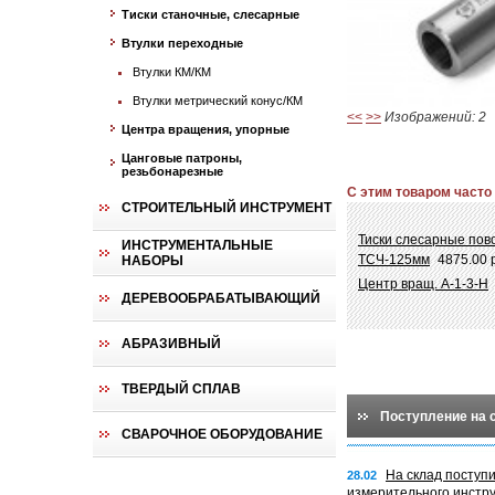
Тиски станочные, слесарные
Втулки переходные
Втулки КМ/КМ
Втулки метрический конус/КМ
<<
>>
Изображений: 2
Центра вращения, упорные
Цанговые патроны,
резьбонарезные
С этим товаром часто
СТРОИТЕЛЬНЫЙ ИНСТРУМЕНТ
Тиски слесарные по
ИНСТРУМЕНТАЛЬНЫЕ
ТСЧ-125мм
4875.00 
НАБОРЫ
Центр вращ. А-1-3-Н
ДЕРЕВООБРАБАТЫВАЮЩИЙ
АБРАЗИВНЫЙ
ТВЕРДЫЙ СПЛАВ
Поступление на 
СВАРОЧНОЕ ОБОРУДОВАНИЕ
На склад поступ
28.02
измерительного инстр