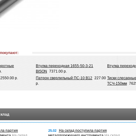
 покупают:
воротные
Втулка переходная 1655-50-3-21
Втулка переходн
р.
BISON
7371.00 р.
2550.00 р.
Патрон сверлильный ПС-10 В12
227.00
Тиски слесарны
р.
ТСЧ-150мм
762
склад
ила партия
На склад поступила партия
25.02
умента
На склад
металлорежущего инструмента
На склад