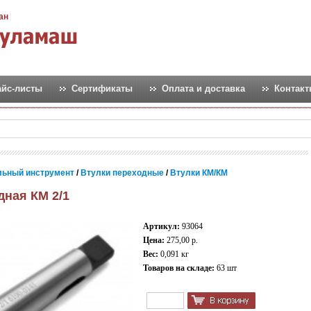
ан
айс-листы
Сертификаты
Оплата и доставка
Контак
льный инструмент
/
Втулки переходные
/
Втулки КМ/КМ
дная КМ 2/1
Артикул:
93064
Цена:
275,00 р.
Вес:
0,091 кг
Товаров на складе:
63 шт