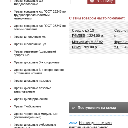
Фрезы концевые ц/х
твердосплавные
Фрезы концевые к/х ГОСТ 23248 по
труднообрабатываемым
С этим товаром часто покупают:
материалам
Фрезы концевые к/х ГОСТ 23247 по
легким сплавам
Сверло к/х 13
Сверло 
Р6М5К5
1324.00 р.
р.
Фрезы шпоночные к/х
Метчик м/р М 22 х2
Фреза о
Фрезы шпоночные ц/х
Р6М5
789.00 р.
т.1
3349
Фрезы отрезные (шлицевые)
прорезные
Фрезы дисковые 3-х сторонние
Фрезы дисковые 3-х сторонние со
вставными ножами
Фрезы дисковые пазовые
Фрезы дисковые пазовые
затылованные
Фрезы цилиндрические
Фрезы Т-образные
Поступление на склад
Фрезы червячные модульные
(мелкомодульные)
На склад поступила
28.02
Фрезы дисковые зуборезные
партия измерительного