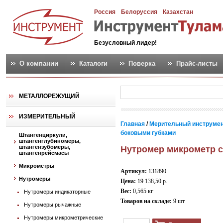
Россия
Белоруссия
Казахстан
Безусловный лидер!
О компании
Каталоги
Поверка
Прайс-листы
МЕТАЛЛОРЕЖУЩИЙ
ИЗМЕРИТЕЛЬНЫЙ
Главная
/
Мерительный инструме
боковыми губками
Штангенциркули,
штангенглубиномеры,
штангензубомеры,
Нутромер микрометр c 
штангенрейсмасы
Микрометры
Артикул:
131890
Нутромеры
Цена:
19 138,50 р.
Вес:
0,565 кг
Нутромеры индикаторные
Товаров на складе:
9 шт
Нутромеры рычажные
Нутромеры микрометрические