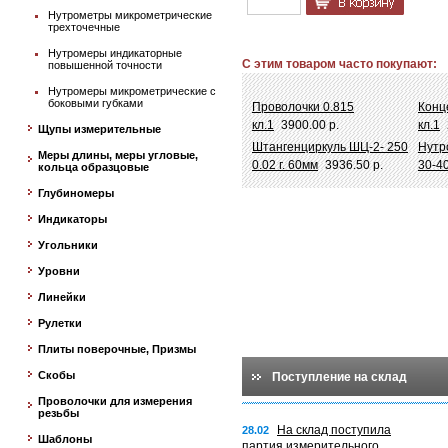
Нутрометры микрометрические
трехточечные
Нутромеры индикаторные
С этим товаром часто покупают:
повышенной точности
Нутромеры микрометрические с
боковыми губками
Проволочки 0.815
Конц
кл.1
3900.00 р.
кл.1
Щупы измерительные
Штангенциркуль ШЦ-2- 250
Нутр
Меры длины, меры угловые,
0.02 г. 60мм
3936.50 р.
30-40
кольца образцовые
Глубиномеры
Индикаторы
Угольники
Уровни
Линейки
Рулетки
Плиты поверочные, Призмы
Скобы
Поступление на склад
Проволочки для измерения
резьбы
На склад поступила
28.02
Шаблоны
партия измерительного