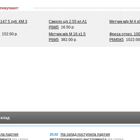
 покупают:
147 5 зуб. КМ 3
Сверло ц/х 2.55 кл.А1
Метчик м/р М 4 х
Р6М5
16.50 р.
152.00 р.
Метчик м/р М 16 х1.5
Фреза отрез. 100
Р6М5
382.00 р.
Р6М5К5
1022.00
склад
ила партия
На склад поступила партия
25.02
умента
На склад
металлорежущего инструмента
На склад