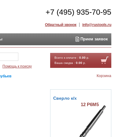
+7 (495) 935-70-95
Обратный звонок
info@rustools.ru
ты
Прием заявок
Найти
Всего к оплате :
0.00
р.
Ваша скидка :
0.00
р.
Помощь к поиску
Корзина
зубьев
Сверло к/х
Метчик машинный
М12х1,75
12 Р6М5
С шахм. расп. зубьев
Р6М5К5