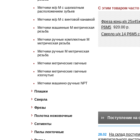
Метчики м/р М с шахматным
С этим товаром часто
расположением зубьев
Метчики м/р М с винтовой канавкой
Фреза конц.к/х 25х45х
Р6М5
920.00 р.
Метчики машинные М метрическая
резьба
Сверло ц/х 14 Р6М5 с
Метчики ручные комплектные М
метрическая резьба
Метчики ручные М метрическая
резьба
Метчики метрические гаечные
Метчики метрические гаечные
изогнутые
Метчики машинно-ручные NPT
Плашки
Сверла
Фрезы
Полотна ножовочные
Поступление на 
Сегменты
Пилы ленточные
На склад поступ
28.02
измерительного инстр