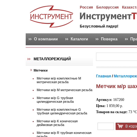
Россия
Белоруссия
Казахст
Безусловный лидер!
О компании
Каталоги
Поверка
Пр
МЕТАЛЛОРЕЖУЩИЙ
Метчики
Главная
/
Металлореж
Метчики м/р комплектные М
метрическая резьба
Метчик м/р шах
Метчики м/р М метрическая резьба
Метчики м/р G трубная
Артикул:
167260
цилиндрическая резьба
Цена:
1 859,00 р.
Метчики м/р комплектные G
Товаров на складе:
73 °Є
трубная цилиндрическая резьба
Метчики м/р K коническая
дюймовая резьба
Метчики м/р R трубная коническая
резьба