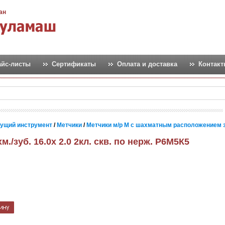
ан
айс-листы
Сертификаты
Оплата и доставка
Контак
ущий инструмент
/
Метчики
/
Метчики м/р М с шахматным расположением 
м./зуб. 16.0х 2.0 2кл. скв. по нерж. Р6М5К5