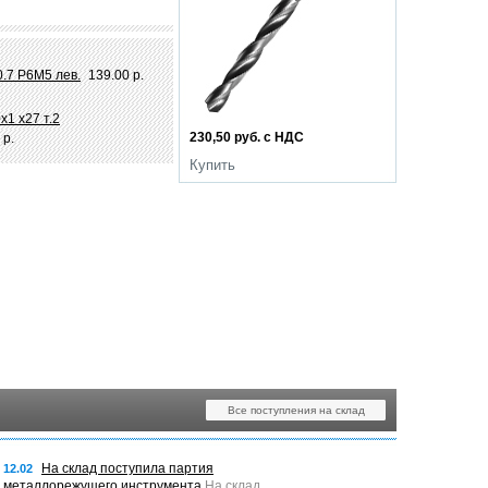
0.7 Р6М5 лев.
139.00 р.
х1 х27 т.2
230,50 руб. с НДС
678,50 руб. с НДС
 р.
Купить
Купить
Все поступления на склад
На склад поступила партия
12.02
металлорежущего инструмента
На склад