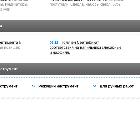
ры, Индикаторы,
поступили: Сверла, наборы сверл, буры
ркули
и
ортимента
В
Получен Сертификат
06.12
ая позиция:
соответствия на напильники слесарные
и надфиля.
нструмент
струмент
Режущий инструмент
Для ручных работ