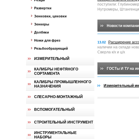
Резцы
поступили: Глубиноме
Развертки
Нутромеры, Штангенци
Зенковки, цековки
Зенкеры
Новости компани
Долбяки
Ножи для фрез
Расширение асс
13.02
наличии на складе нов
Резьбообразующий
Сверла к/х и ц/х
ИЗМЕРИТЕЛЬНЫЙ
ГОСТы И ТУ на и
КАЛИБРЫ НЕФТЯНОГО
СОРТАМЕНТА
КАЛИБРЫ ПРОМЫШЛЕННОГО
Измерительный ин
НАЗНАЧЕНИЯ
СЛЕСАРНО-МОНТАЖНЫЙ
ВСПОМОГАТЕЛЬНЫЙ
СТРОИТЕЛЬНЫЙ ИНСТРУМЕНТ
ИНСТРУМЕНТАЛЬНЫЕ
НАБОРЫ