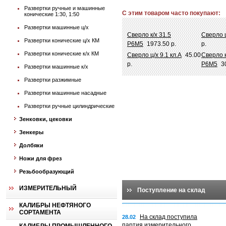
Развертки ручные и машинные
С этим товаром часто покупают:
конические 1:30, 1:50
Развертки машинные ц/х
Сверло к/х 31.5
Сверло 
Развертки конические ц/х КМ
Р6М5
1973.50 р.
р.
Развертки конические к/х КМ
Сверло ц/х 9.1 кл.А
45.00
Сверло к
р.
Р6М5
3
Развертки машинные к/х
Развертки разжимные
Развертки машинные насадные
Развертки ручные цилиндрические
Зенковки, цековки
Зенкеры
Долбяки
Ножи для фрез
Резьбообразующий
ИЗМЕРИТЕЛЬНЫЙ
Поступление на склад
КАЛИБРЫ НЕФТЯНОГО
СОРТАМЕНТА
На склад поступила
28.02
партия измерительного