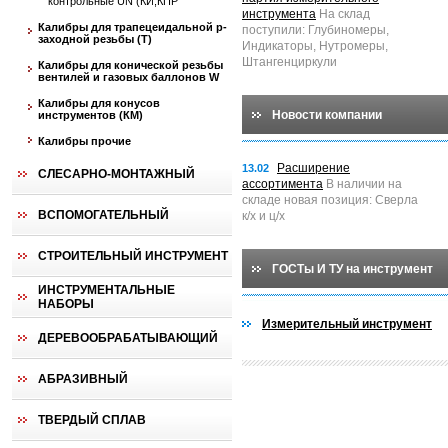
контрольные UN (КИ,КПР
инструмента
На склад
Калибры для трапецеидальной p-
поступили: Глубиномеры,
заходной резьбы (T)
Индикаторы, Нутромеры,
Штангенциркули
Калибры для конической резьбы
вентилей и газовых баллонов W
Калибры для конусов
Новости компании
инструментов (КМ)
Калибры прочие
Расширение
13.02
СЛЕСАРНО-МОНТАЖНЫЙ
ассортимента
В наличии на
складе новая позиция: Сверла
ВСПОМОГАТЕЛЬНЫЙ
к/х и ц/х
СТРОИТЕЛЬНЫЙ ИНСТРУМЕНТ
ГОСТы И ТУ на инструмент
ИНСТРУМЕНТАЛЬНЫЕ
НАБОРЫ
Измерительный инструмент
ДЕРЕВООБРАБАТЫВАЮЩИЙ
АБРАЗИВНЫЙ
ТВЕРДЫЙ СПЛАВ