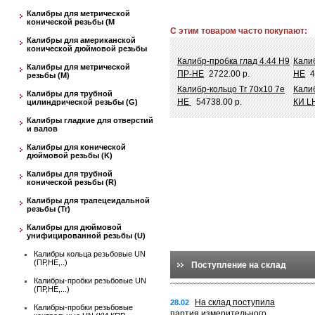
Калибры для метрической
конической резьбы (М
С этим товаром часто покупают:
Калибры для американской
конической дюймовой резьбы
Калибр-пробка глад 4.44 Н9
Калиб
Калибры для метрической
ПР-НЕ
2722.00 р.
НЕ
4
резьбы (М)
Калибр-кольцо Tr 70х10 7e
Калиб
Калибры для трубной
НЕ
54738.00 р.
КИ L
цилиндрической резьбы (G)
Калибры гладкие для отверстий
и валов
Калибры для конической
дюймовой резьбы (K)
Калибры для трубной
конической резьбы (R)
Калибры для трапецеидальной
резьбы (Tr)
Калибры для дюймовой
унифицированной резьбы (U)
Калибры кольца резьбовые UN
(ПР,НЕ,..)
Поступление на склад
Калибры-пробки резьбовые UN
(ПР,НЕ,...)
На склад поступила
28.02
Калибры-пробки резьбовые
партия измерительного