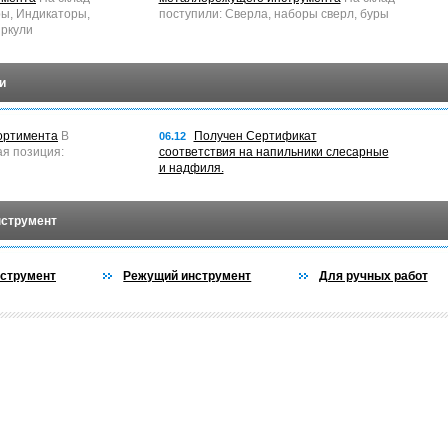
ры, Индикаторы,
поступили: Сверла, наборы сверл, буры
ркули
и
ортимента
В
Получен Сертификат
06.12
ая позиция:
соответствия на напильники слесарные
и надфиля.
нструмент
струмент
Режущий инструмент
Для ручных работ