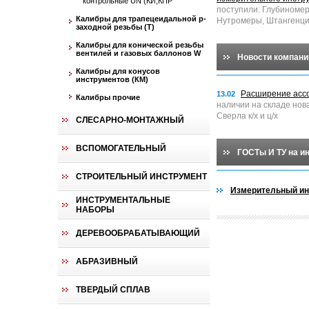
контрольные UN (КИ,КПР
поступили: Глубиноме
Калибры для трапецеидальной p-
Нутромеры, Штангенци
заходной резьбы (T)
Калибры для конической резьбы
вентилей и газовых баллонов W
Новости компани
Калибры для конусов
инструментов (КМ)
Расширение асс
13.02
Калибры прочие
наличии на складе нов
Сверла к/х и ц/х
СЛЕСАРНО-МОНТАЖНЫЙ
ВСПОМОГАТЕЛЬНЫЙ
ГОСТы И ТУ на и
СТРОИТЕЛЬНЫЙ ИНСТРУМЕНТ
Измерительный ин
ИНСТРУМЕНТАЛЬНЫЕ
НАБОРЫ
ДЕРЕВООБРАБАТЫВАЮЩИЙ
АБРАЗИВНЫЙ
ТВЕРДЫЙ СПЛАВ