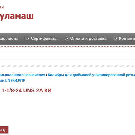
ан
айс-листы
Сертификаты
Оплата и доставка
Контак
омышленного назначения
/
Калибры для дюймовой унифицированной резь
ые UN (КИ,КПР
1-1/8-24 UNS 2A КИ