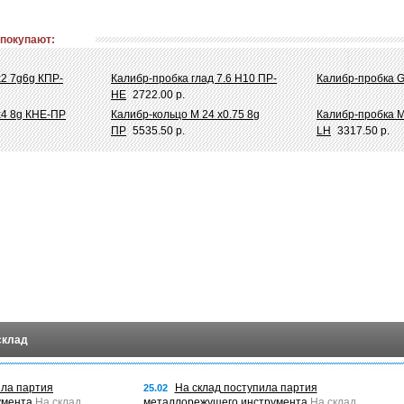
 покупают:
х2 7g6g КПР-
Калибр-пробка глад 7.6 Н10 ПР-
Калибр-пробка G
НЕ
2722.00 р.
х4 8g КНЕ-ПР
Калибр-кольцо М 24 х0.75 8g
Калибр-пробка М
ПР
5535.50 р.
LH
3317.50 р.
склад
ила партия
На склад поступила партия
25.02
умента
На склад
металлорежущего инструмента
На склад