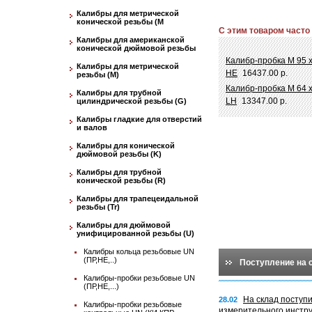
Калибры для метрической
конической резьбы (М
С этим товаром часто
Калибры для американской
конической дюймовой резьбы
Калибр-пробка М 95 
Калибры для метрической
НЕ
16437.00 р.
резьбы (М)
Калибр-пробка М 64 
Калибры для трубной
LH
13347.00 р.
цилиндрической резьбы (G)
Калибры гладкие для отверстий
и валов
Калибры для конической
дюймовой резьбы (K)
Калибры для трубной
конической резьбы (R)
Калибры для трапецеидальной
резьбы (Tr)
Калибры для дюймовой
унифицированной резьбы (U)
Калибры кольца резьбовые UN
(ПР,НЕ,..)
Поступление на 
Калибры-пробки резьбовые UN
(ПР,НЕ,...)
На склад поступ
28.02
Калибры-пробки резьбовые
измерительного инстр