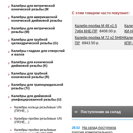
Калибры для метрической
конической резьбы (М
С этим товаром часто покупают:
Калибры для американской
конической дюймовой резьбы
Калибр-пробка М 48 х1.5
Кали
Калибры для метрической
7g6g КНЕ-ПР
8406.00 р.
КИ-Н
резьбы (М)
Калибр-пробка М 72 х2 5Н6Н
Кали
Калибры для трубной
ПР
6943.50 р.
КПР-
цилиндрической резьбы (G)
Калибры гладкие для отверстий
и валов
Калибры для конической
дюймовой резьбы (K)
Калибры для трубной
конической резьбы (R)
Калибры для трапецеидальной
резьбы (Tr)
Калибры для дюймовой
унифицированной резьбы (U)
Калибры кольца резьбовые UN
(ПР,НЕ,..)
Поступление на склад
Калибры-пробки резьбовые UN
(ПР,НЕ,...)
На склад поступила
28.02
Калибры-пробки резьбовые
партия измерительного