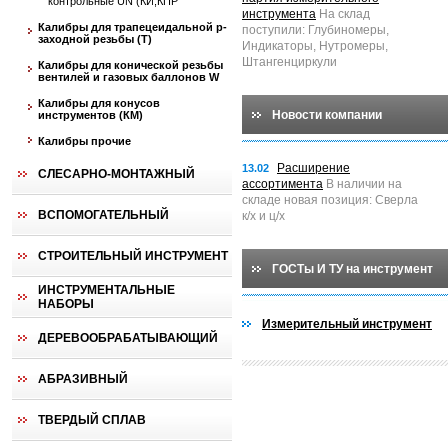
контрольные UN (КИ,КПР
инструмента
На склад
Калибры для трапецеидальной p-
поступили: Глубиномеры,
заходной резьбы (T)
Индикаторы, Нутромеры,
Штангенциркули
Калибры для конической резьбы
вентилей и газовых баллонов W
Калибры для конусов
Новости компании
инструментов (КМ)
Калибры прочие
Расширение
13.02
СЛЕСАРНО-МОНТАЖНЫЙ
ассортимента
В наличии на
складе новая позиция: Сверла
ВСПОМОГАТЕЛЬНЫЙ
к/х и ц/х
СТРОИТЕЛЬНЫЙ ИНСТРУМЕНТ
ГОСТы И ТУ на инструмент
ИНСТРУМЕНТАЛЬНЫЕ
НАБОРЫ
Измерительный инструмент
ДЕРЕВООБРАБАТЫВАЮЩИЙ
АБРАЗИВНЫЙ
ТВЕРДЫЙ СПЛАВ