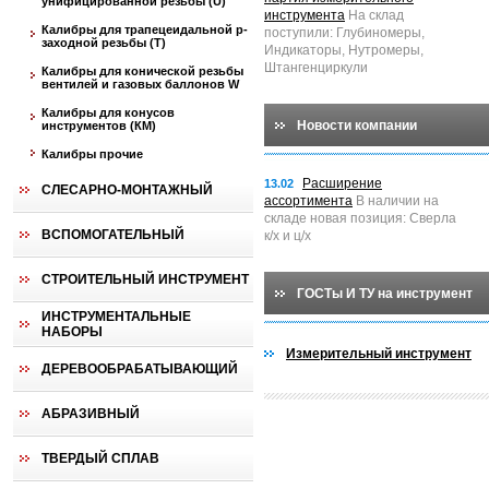
унифицированной резьбы (U)
инструмента
На склад
Калибры для трапецеидальной p-
поступили: Глубиномеры,
заходной резьбы (T)
Индикаторы, Нутромеры,
Штангенциркули
Калибры для конической резьбы
вентилей и газовых баллонов W
Калибры для конусов
Новости компании
инструментов (КМ)
Калибры прочие
Расширение
13.02
СЛЕСАРНО-МОНТАЖНЫЙ
ассортимента
В наличии на
складе новая позиция: Сверла
ВСПОМОГАТЕЛЬНЫЙ
к/х и ц/х
СТРОИТЕЛЬНЫЙ ИНСТРУМЕНТ
ГОСТы И ТУ на инструмент
ИНСТРУМЕНТАЛЬНЫЕ
НАБОРЫ
Измерительный инструмент
ДЕРЕВООБРАБАТЫВАЮЩИЙ
АБРАЗИВНЫЙ
ТВЕРДЫЙ СПЛАВ