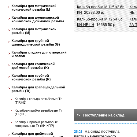
Калибры для метрической
Калибр-пробка М 115 х2 6h
Кал
конической резьбы (М
КИ
20293.00 р.
НЕ
Калибры для американской
Калибр-пробка М 72 х4 6g
Кал
конической дюймовой резьбы
КИ-НЕ LH
16685.50 р.
2A 
Калибры для метрической
резьбы (М)
Калибры для трубной
цилиндрической резьбы (G)
Калибры гладкие для отверстий
и валов
Калибры для конической
дюймовой резьбы (K)
Калибры для трубной
конической резьбы (R)
Калибры для трапецеидальной
резьбы (Tr)
Калибры кольца резьбовые Tr
(ПР,НЕ)
Калибры-пробки резьбовые Tr
(ПР,НЕ)
Поступление на склад
Калибры-пробки резьбовые
контрольные Tr (КИ,КПР)
На склад поступила
28.02
Калибры для дюймовой
партия измерительного