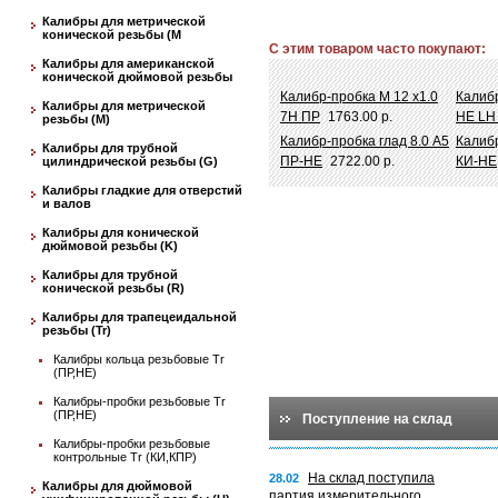
Калибры для метрической
конической резьбы (М
С этим товаром часто покупают:
Калибры для американской
конической дюймовой резьбы
Калибр-пробка М 12 х1.0
Калибр
Калибры для метрической
7Н ПР
1763.00 р.
НЕ L
резьбы (М)
Калибр-пробка глад 8.0 A5
Калибр
Калибры для трубной
ПР-НЕ
2722.00 р.
КИ-НЕ
цилиндрической резьбы (G)
Калибры гладкие для отверстий
и валов
Калибры для конической
дюймовой резьбы (K)
Калибры для трубной
конической резьбы (R)
Калибры для трапецеидальной
резьбы (Tr)
Калибры кольца резьбовые Tr
(ПР,НЕ)
Калибры-пробки резьбовые Tr
(ПР,НЕ)
Поступление на склад
Калибры-пробки резьбовые
контрольные Tr (КИ,КПР)
На склад поступила
28.02
Калибры для дюймовой
партия измерительного