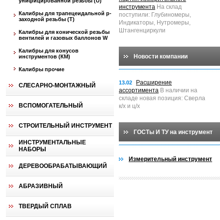
унифицированной резьбы (U)
инструмента
На склад
Калибры для трапецеидальной p-
поступили: Глубиномеры,
заходной резьбы (T)
Индикаторы, Нутромеры,
Штангенциркули
Калибры для конической резьбы
вентилей и газовых баллонов W
Калибры для конусов
Новости компании
инструментов (КМ)
Калибры прочие
Расширение
13.02
СЛЕСАРНО-МОНТАЖНЫЙ
ассортимента
В наличии на
складе новая позиция: Сверла
ВСПОМОГАТЕЛЬНЫЙ
к/х и ц/х
СТРОИТЕЛЬНЫЙ ИНСТРУМЕНТ
ГОСТы И ТУ на инструмент
ИНСТРУМЕНТАЛЬНЫЕ
НАБОРЫ
Измерительный инструмент
ДЕРЕВООБРАБАТЫВАЮЩИЙ
АБРАЗИВНЫЙ
ТВЕРДЫЙ СПЛАВ