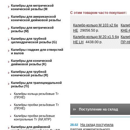
Калибры для метрической
конической резьбы (М
С этим товаром часто покупают:
Калибры для американской
конической дюймовой резьбы
Калибр-кольцо М 103 х2 6e
Калиб
Калибры для метрической
НЕ
29056.50 р.
КНЕ-
резьбы (М)
Калибр-кольцо М 20 х1.5 6g
Калиб
Калибры для трубной
НЕ LH
4438.00 р.
ПР-Н
цилиндрической резьбы (G)
Калибры гладкие для отверстий
и валов
Калибры для конической
дюймовой резьбы (K)
Калибры для трубной
конической резьбы (R)
Калибры для трапецеидальной
резьбы (Tr)
Калибры кольца резьбовые Tr
(ПР,НЕ)
Калибры-пробки резьбовые Tr
(ПР,НЕ)
Поступление на склад
Калибры-пробки резьбовые
контрольные Tr (КИ,КПР)
На склад поступила
28.02
Калибры для дюймовой
партия измерительного