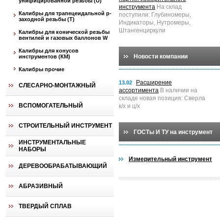
унифицированной резьбы (U)
инструмента
На склад
Калибры для трапецеидальной p-
поступили: Глубиномеры,
заходной резьбы (T)
Индикаторы, Нутромеры,
Штангенциркули
Калибры для конической резьбы
вентилей и газовых баллонов W
Калибры для конусов
Новости компании
инструментов (КМ)
Калибры прочие
Расширение
13.02
СЛЕСАРНО-МОНТАЖНЫЙ
ассортимента
В наличии на
складе новая позиция: Сверла
ВСПОМОГАТЕЛЬНЫЙ
к/х и ц/х
СТРОИТЕЛЬНЫЙ ИНСТРУМЕНТ
ГОСТы И ТУ на инструмент
ИНСТРУМЕНТАЛЬНЫЕ
НАБОРЫ
Измерительный инструмент
ДЕРЕВООБРАБАТЫВАЮЩИЙ
АБРАЗИВНЫЙ
ТВЕРДЫЙ СПЛАВ