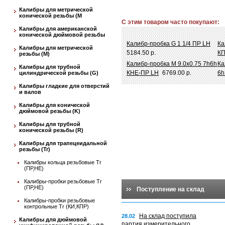
Калибры для метрической
конической резьбы (М
С этим товаром часто покупают:
Калибры для американской
конической дюймовой резьбы
Калибр-пробка G 1 1/4 ПР LH
Ка
Калибры для метрической
5184.50 р.
КП
резьбы (М)
Калибр-пробка М 9.0х0.75 7h6h
Ка
Калибры для трубной
КНЕ-ПР LH
6769.00 р.
6h
цилиндрической резьбы (G)
Калибры гладкие для отверстий
и валов
Калибры для конической
дюймовой резьбы (K)
Калибры для трубной
конической резьбы (R)
Калибры для трапецеидальной
резьбы (Tr)
Калибры кольца резьбовые Tr
(ПР,НЕ)
Калибры-пробки резьбовые Tr
(ПР,НЕ)
Поступление на склад
Калибры-пробки резьбовые
контрольные Tr (КИ,КПР)
На склад поступила
28.02
Калибры для дюймовой
партия измерительного