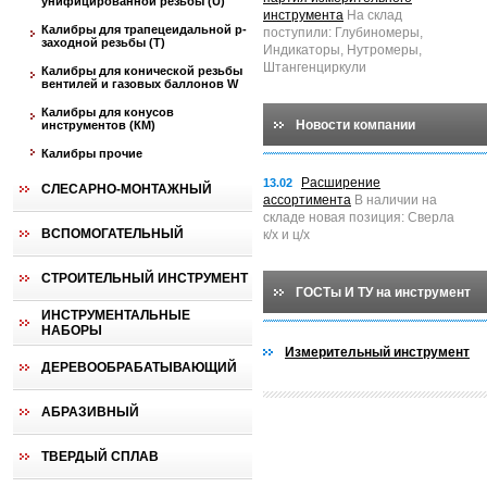
унифицированной резьбы (U)
инструмента
На склад
Калибры для трапецеидальной p-
поступили: Глубиномеры,
заходной резьбы (T)
Индикаторы, Нутромеры,
Штангенциркули
Калибры для конической резьбы
вентилей и газовых баллонов W
Калибры для конусов
Новости компании
инструментов (КМ)
Калибры прочие
Расширение
13.02
СЛЕСАРНО-МОНТАЖНЫЙ
ассортимента
В наличии на
складе новая позиция: Сверла
ВСПОМОГАТЕЛЬНЫЙ
к/х и ц/х
СТРОИТЕЛЬНЫЙ ИНСТРУМЕНТ
ГОСТы И ТУ на инструмент
ИНСТРУМЕНТАЛЬНЫЕ
НАБОРЫ
Измерительный инструмент
ДЕРЕВООБРАБАТЫВАЮЩИЙ
АБРАЗИВНЫЙ
ТВЕРДЫЙ СПЛАВ