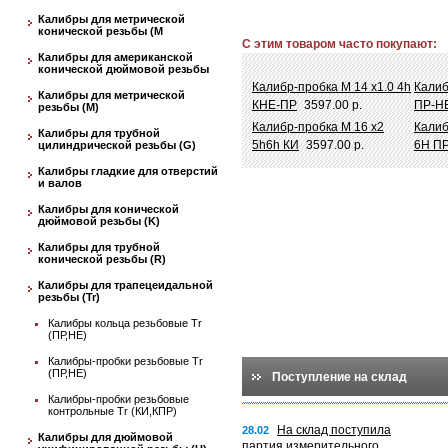
Калибры для метрической
конической резьбы (М
С этим товаром часто покупают:
Калибры для американской
конической дюймовой резьбы
Калибр-пробка М 14 х1.0 4h
Калиб
Калибры для метрической
КНЕ-ПР
3597.00 р.
ПР-Н
резьбы (М)
Калибр-пробка М 16 х2
Калиб
Калибры для трубной
5h6h КИ
3597.00 р.
6Н П
цилиндрической резьбы (G)
Калибры гладкие для отверстий
и валов
Калибры для конической
дюймовой резьбы (K)
Калибры для трубной
конической резьбы (R)
Калибры для трапецеидальной
резьбы (Tr)
Калибры кольца резьбовые Tr
(ПР,НЕ)
Калибры-пробки резьбовые Tr
(ПР,НЕ)
Поступление на склад
Калибры-пробки резьбовые
контрольные Tr (КИ,КПР)
На склад поступила
28.02
Калибры для дюймовой
партия измерительного