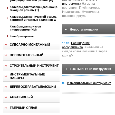
унифицированной резьбы (U)
инструмента
На склад
Калибры для трапецеидальной p-
поступили: Глубиномеры,
заходной резьбы (T)
Индикаторы, Нутромеры,
Штангенциркули
Калибры для конической резьбы
вентилей и газовых баллонов W
Калибры для конусов
Новости компании
инструментов (КМ)
Калибры прочие
Расширение
13.02
СЛЕСАРНО-МОНТАЖНЫЙ
ассортимента
В наличии на
складе новая позиция: Сверла
ВСПОМОГАТЕЛЬНЫЙ
к/х и ц/х
СТРОИТЕЛЬНЫЙ ИНСТРУМЕНТ
ГОСТы И ТУ на инструмент
ИНСТРУМЕНТАЛЬНЫЕ
НАБОРЫ
Измерительный инструмент
ДЕРЕВООБРАБАТЫВАЮЩИЙ
АБРАЗИВНЫЙ
ТВЕРДЫЙ СПЛАВ